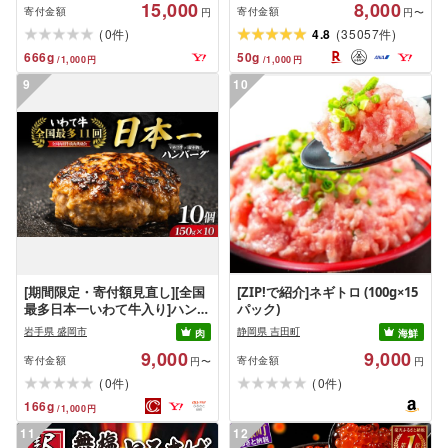
15,000
8,000
貝 人気 不揃い 刺身 規格外 魚介
寄付金額
寄付金額
円
円〜
ランキング 海鮮 冷凍 発送時期
(
)
(
)
0
4.8
35057
件
件
が選べる 北海道 別海町 )(クラウ
666
g
50
g
/
1,000
円
/
1,000
円
ドファンディング対象)
9
10
[期間限定・寄付額見直し][全国
[ZIP!で紹介]ネギトロ (100g×15
最多日本一いわて牛入り]ハンバ
パック)
ーグ 1.5kg(150g×10個) いわて
岩手県 盛岡市
静岡県 吉田町
肉
海鮮
牛 × 岩中豚 ハンバーグ 合挽き
9,000
9,000
合い挽き 黒毛和牛 人気 冷凍 個
寄付金額
寄付金額
円〜
円
包装 小分け 冷凍 牛肉 豚肉 和牛
(
)
(
)
0
0
件
件
ビーフ ポーク はんばーぐ 挽肉
166
g
/
1,000
円
お肉 ミンチ 肉 お弁当 hannba-
gu ランキング 1位 1万円以下 岩
11
12
手県 盛岡市 東北 岩手 盛岡