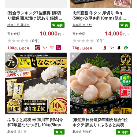
[総合ランキング1位獲得!]厚切
肉卸直営 牛タン 厚切り 1kg
り銀鱈 西京漬け 訳あり 銀鱈 西
(500g×2/厚さ約10mm) 訳あり
京漬け 計約 1,000g (約 100g ×
訳有り肉 牛肉 焼肉 冷凍 スライ
神奈川県 藤沢市
熊本県 水上村
海鮮
肉
10切) 西京味噌 西京みそ 味噌漬
ス 業務用 バーベキュー BBQ お
10,000
14,000
け みそ 味噌 鮮魚 魚介 銀だら 銀
つまみ ギフト お祝い お中元 夏
寄付金額
寄付金額
円〜
円〜
ダラ ギンダラ ぎんだら 鱈 タラ
ギフト
(
)
(
)
0
0
件
件
魚 西京焼き 西京漬 西京やき 冷
100
g
76
g
/
1,000
円
/
1,000
円
凍 厳選 鮮魚 漬け魚 漬魚 新鮮 小
分け 人気返礼品 おかず おつま
7
8
み お酒のあて 家計応援 10000円
魚喜 神奈川 湘南 藤沢
ふるさと納税 米 旭川市 [特A]令
[最短当日発送]2年連続 総合1位
和7年産ななつぼし10kg(5kg×2)
ホタテ 訳あり ( ふるさと納税 ほ
北海道旭川産 米 お米[さとふる
たて ふるさと納税 訳あり 帆立
北海道 旭川市
北海道 別海町
米
海鮮
限定]_05957
ふるさと わけあり ホタテ貝柱