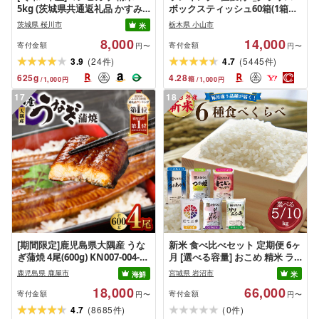
5kg (茨城県共通返礼品 かすみ
ボックスティッシュ60箱(1箱
がうら市) 米 ごはん もっちり 甘
220組(440枚))(5個入り×12セッ
茨城県 桜川市
栃木県 小山市
米
い コメ お米 白米
ト)_ ティッシュ ティッシュペー
8,000
14,000
パー 日用品 常備品 生活用品 ま
寄付金額
寄付金額
円〜
円〜
とめ買い [配送不可地域:離島・
(
)
(
)
3.9
24
4.7
5445
件
件
沖縄県]
625
g
4.28
箱
/
1,000
円
/
1,000
円
17
18
[期間限定]鹿児島県大隅産 うな
新米 食べ比べセット 定期便 6ヶ
ぎ蒲焼 4尾(600g) KN007-004-
月 [選べる容量] おこめ 精米 ラ
04-cp18 うなぎ 鰻 魚 惣菜 総菜
イス ごはん つきあかり つや姫
鹿児島県 鹿屋市
宮城県 岩沼市
海鮮
米
にじのきらめき だて正夢 ひと
18,000
66,000
めぼれ ササニシキ セット 銘柄
寄付金額
寄付金額
円〜
円〜
米 味比べ バリエーション お楽
(
)
(
)
4.7
8685
0
件
件
しみ 食味 毎日の食卓 毎月変わ