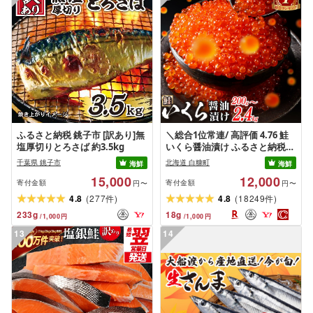
shikoku001k
ふるさと納税 銚子市 [訳あり]無
＼総合1位常連/ 高評価 4.76 鮭
塩厚切りとろさば 約3.5kg
いくら醤油漬け ふるさと納税
いくら 200g / 400g / 800g /
千葉県 銚子市
北海道 白糠町
海鮮
海鮮
1.6kg / 2.4kg 200g パック[選べ
15,000
12,000
る容量] 醤油漬け 海鮮 イクラ 小
寄付金額
寄付金額
円〜
円〜
分け ふるさと ランキング 人気
(
)
(
)
4.8
277
4.8
18249
件
件
ギフト 高評価 ふるさと納税 北
233
g
18
g
/
1,000
円
/
1,000
円
海道 白糠町
13
14