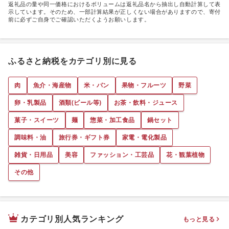
返礼品の量や同一価格におけるボリュームは返礼品名から抽出し自動計算して表
示しています。そのため、一部計算結果が正しくない場合がありますので、寄付
前に必ずご自身でご確認いただくようお願いします。
ふるさと納税をカテゴリ別に見る
肉
魚介・海産物
米・パン
果物・フルーツ
野菜
卵・乳製品
酒類(ビール等)
お茶・飲料・ジュース
菓子・スイーツ
麺
惣菜・加工食品
鍋セット
調味料・油
旅行券・ギフト券
家電・電化製品
雑貨・日用品
美容
ファッション・工芸品
花・観葉植物
その他
カテゴリ別人気ランキング
もっと見る