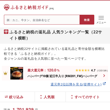
[PR]
メニュー
ふるさと納税の返礼品 人気ランキング一覧（22サ
イト横断）
ふるさと納税22サイトに掲載されている返礼品と寄付金額を横断比
較できる「ふるさと納税ガイド」。
全ジャンルの返礼品を人気順に並べた一覧ページです。
120.0
最大還元率：
%
4.7
(
13510
件
)
ハンバーグ10個 近江牛入り [RM201_FW]ハンバーグ
還元率2位以降を見る(提携サイト)
絞り込み
人気順
1,701,929
該当
品