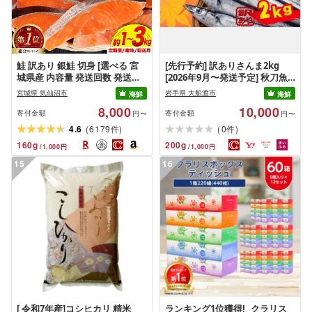
鮭 訳あり 銀鮭 切身 [選べる 宮
[先行予約] 訳ありさんま2kg
城県産 内容量 発送回数 発送月]
[2026年9月〜発送予定] 秋刀魚
[宮城東洋 宮城県 気仙沼市
さんま サンマ Sashimi FISH 魚
宮城県 気仙沼市
岩手県 大船渡市
海鮮
海鮮
20566318] 宮城県産 海鮮 訳アリ
新鮮 ごはん 夕飯 おかず おつま
8,000
10,000
規格外 不揃い さけ サケ 鮭切身
み 晩酌 米 丼 海産物 海鮮 魚介
寄付金額
寄付金額
円〜
円〜
シャケ 切り身 冷凍 家庭用 おか
魚介類 テレビ TV 放送 ニュース
(
)
(
)
4.6
6179
0
件
件
ず 弁当 支援 サーモン 銀鮭切り
番組 大船渡 大船渡市 三陸 被災
160
g
200
g
/
1,000
円
/
1,000
円
身 魚 2kg 3kg 定期便
震災 火災 支援 応援 岩手県 国産
大船渡応援 [東北超歌手]
15
16
[ 令和7年産]コシヒカリ 精米
ランキング1位獲得! _クラリス