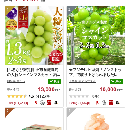
1
2
[ふるなび限定]甲州市産厳選旬
★フジテレビ系列「ノンストッ
の大粒シャインマスカット 約
プ」で取り上げられました!
1.3kg 2〜3房[2026年発送]
★[2026年発送先行予約]南アル
山梨県 甲州市
山梨県 南アルプス市
果物
果物
(MG)B12-472 FN-Limited-VO
プス市産シャインマスカット
13,000
10,000
シャインマスカット フルーツ
1.2kg以上(2〜3房)ふるさと納税
寄付金額
寄付金額
円〜
円〜
おすすめ 山梨県 南アルプス市
(
)
(
)
4.6
4126
0
件
件
送料無料 AL
109
g
120
g
/
1,000
円
/
1,000
円
3
4