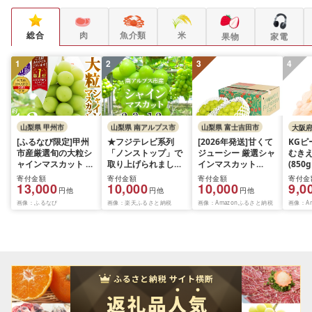
総合
肉
魚介類
米
果物
家電
1
2
3
4
山梨県 甲州市
山梨県 南アルプス市
山梨県 富士吉田市
大阪府
[ふるなび限定]甲州
★フジテレビ系列
[2026年発送]甘くて
KGピ
市産厳選旬の大粒シ
「ノンストップ」で
ジューシー 厳選シャ
むきえび
ャインマスカット 約
取り上げられました!
インマスカット
(850
1.3kg 2〜3房[2026
★[2026年発送先行
1.2kg (2026年9月前
サイズ
寄付金額
寄付金額
寄付金額
寄付金
13,000
10,000
10,000
9,0
年発送](MG)B12-
予約]南アルプス市産
半(1〜15日)から10
バラ凍
円他
円他
円他
472 FN-Limited-VO
シャインマスカット
月下旬までの発送)
サイズ
画像：ふるなび
画像：楽天ふるさと納税
画像：Amazonふるさと納税
画像：A
シャインマスカット
1.2kg以上(2〜3房)ふ
フルーツ ぶどう 果物
フルーツ
るさと納税 おすすめ
山梨県産 2026 旬 大
山梨県 南アルプス市
粒 高級 ブドウ 葡萄
送料無料 AL
富士吉田市