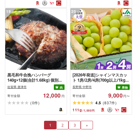
る 色々試せる 志賀沢米 岩沼産
米
19
20
黒毛和牛合挽ハンバーグ
[2026年発送]シャインマスカッ
140g×12個(合計1.68kg) 個別真
ト 1房/2房/4房(700g以上/1kg以
空 惣菜 夕食 小分け 焼くだけ 簡
上/2kg以上)_ シャインマスカッ
佐賀県 唐津市
長野県 中野市
肉
果物
単調理 贈り物 唐津 ギフト
ト 日本農業賞大賞 受賞 マスカ
12,000
9,000
ット ふるさと 長野県 フルーツ
寄付金額
寄付金額
円
円〜
果物 くだもの ぶどう ブドウ [配
(
)
(
)
0
4.5
837
件
件
送不可地域:離島][G1272457]
111
g
/
1,000
円
1
2
3
»