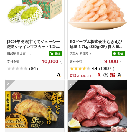
[2026年発送]甘くてジューシー
KGピープル株式会社 むきえび
厳選シャインマスカット1.2kg
総量 1.7kg (850g×2P) 特大 5Lサ
(2026年9月前半(1〜15日)から10
イズ バナメイエビ バラ凍結 下
山梨県 富士吉田市
大阪府 泉佐野市
果物
海鮮
月下旬までの発送) フルーツ ぶ
処理不要 サイズ不揃い 訳あり
10,000
9,000
どう 果物 山梨県産 2026 旬 大粒
寄付金額
寄付金額
円
円〜
高級 ブドウ 葡萄 富士吉田市
(
)
(
)
0
4.4
1098
件
件
212
g
/
1,000
円
5
6