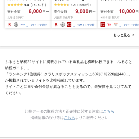
ふるさと納税 ほたて ふ
(850g×2P) 特大 5Lサイ
訳あり 銀鱈 西京漬け 
4.8
(
35052
件
)
4.4
(
1098
件
)
るさと納税 訳あり 帆立
ズ バナメイエビ バラ凍
約 1,000g (約 100g × 
8,000
9,000
10,000
寄付金額
寄付金額
寄付金額
円〜
円〜
円
ふるさと わけあり ホタ
結 下処理不要 サイズ不
切) 西京味噌 西京みそ 
北海道 別海町
大阪府 泉佐野市
神奈川県 藤沢市
テ貝柱 貝 人気 不揃い 刺
揃い 訳あり
噌漬け みそ 味噌 鮮魚 
身 規格外 魚介 ランキン
介 銀だら 銀ダラ ギン
6
サイトで比較
15
サイトで比較
5
サイトで比
グ 海鮮 冷凍 発送時期が
ラ ぎんだら 鱈 タラ 魚
選べる 北海道 別海町 )
西京焼き 西京漬 西京
もっと見る
(クラウドファンディン
き 冷凍 厳選 鮮魚 漬け
グ対象)
漬魚 新鮮 小分け 人気
礼品 おかず おつまみ 
酒のあて 家計応援
10000円 魚喜 神奈川 
ふるさと納税22サイトに掲載されている返礼品を横断比較できる「ふるさと
南 藤沢
納税ガイド」。
「ランキング1位獲得! _クラリスボックスティッシュ60箱(1箱220組(440…」
が掲載されているサイトを比較掲載しています。
サイトごとに量や寄付金額が異なることもあるので、最安値を見つけてみて
ください。
比較データの取得方法と正確性に関する注意は
こちら
掲載情報の誤り等は
こちら
よりご報告ください