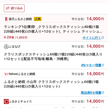
絞り込み
14,000
楽天ふるさと納税
人気
寄付金額
:
円
ランキング1位獲得! _クラリスボックスティッシュ60箱(1箱
220組(440枚))(5個入り×12セット)_ ティッシュ ティッシュペ
ーパー 日用品 常備品 生活用品 まとめ買い [配送不可地域:離
4.28
/
1,000
サイトに行く
箱
円
島・沖縄県]
14,000
ふるなび
寄付金額
:
円
クラリスボックスティッシュ60箱(1箱220組(440枚))(5個入り
×12セット)[配送不可地域:離島・沖縄県]
4%マネー増量
14,000
Yahoo!ふるさと納税
寄付金額
:
円
ふるさと納税 小山市 クラリスボックスティッシュ60箱(1箱
220組(440枚))(5個入り×12セット)
商品券8％増量
14,000
ふるさとチョイス
寄付金額
:
円