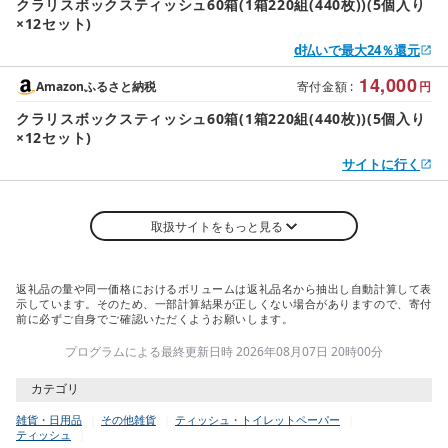
クラリスボックスティッシュ60箱(1箱220組(440枚))(5個入り
×12セット)
d払いで最大24％還元
14,000
Amazonふるさと納税
寄付金額
:
円
クラリスボックスティッシュ60箱(1箱220組(440枚))(5個入り
×12セット)
サイトに行く
取扱サイトをもっと見る
返礼品の量や同一価格におけるボリュームは返礼品名から抽出し自動計算して表
示しています。そのため、一部計算結果が正しくない場合がありますので、寄付
前に必ずご自身でご確認いただくようお願いします。
プログラムによる最終更新日時 2026年08月07日 20時00分
カテゴリ
雑貨・日用品
その他雑貨
ティッシュ・トイレットペーパー
ティッシュ