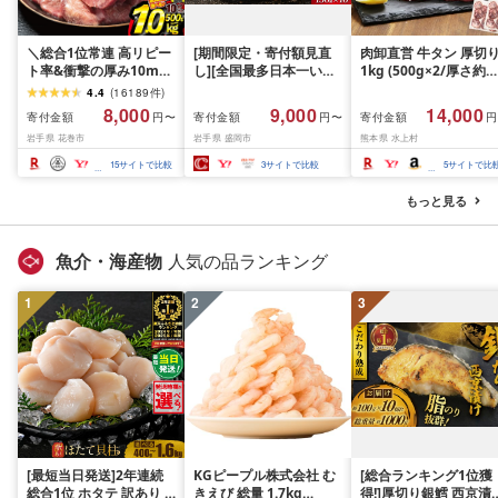
＼総合1位常連 高リピー
[期間限定・寄付額見直
肉卸直営 牛タン 厚切
ト率&衝撃の厚み10mm
し][全国最多日本一いわ
1kg (500g×2/厚さ約
厚切り牛タン 塩味/ ≪ス
て牛入り]ハンバーグ
10mm) 訳あり 訳有り
4.4
(
16189
件
)
ピード発送!!10営業日以
1.5kg(150g×10個) いわ
牛肉 焼肉 冷凍 スライ
8,000
9,000
14,000
寄付金額
寄付金額
寄付金額
円〜
円〜
円
内発送≫ 選べる内容量
て牛 × 岩中豚 ハンバー
業務用 バーベキュー
岩手県 花巻市
岩手県 盛岡市
熊本県 水上村
500g / 1kg 定期便 毎月
グ 合挽き 合い挽き 黒毛
BBQ おつまみ ギフト 
届く 牛肉 肉 BBQ ふるさ
和牛 人気 冷凍 個包装 小
祝い お中元 夏ギフト
15
サイトで比較
3
サイトで比較
5
サイトで比
と 人気 ランキング 岩手
分け 冷凍 牛肉 豚肉 和牛
県 花巻市
ビーフ ポーク はんばー
もっと見る
ぐ 挽肉 お肉 ミンチ 肉
お弁当 hannba-gu ラン
キング 1位 1万円以下 岩
魚介・海産物
人気の品ランキング
手県 盛岡市 東北 岩手 盛
岡 shikoku001k
1
2
3
[最短当日発送]2年連続
KGピープル株式会社 む
[総合ランキング1位獲
総合1位 ホタテ 訳あり (
きえび 総量 1.7kg
得!]厚切り銀鱈 西京漬