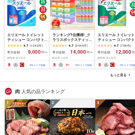
エリエール トイレット
ランキング1位獲得! _ク
エリエール トイレット
ティシュー コンパクト
ラリスボックスティッシ
ティシュー コンパクト
シングル [個数が選べ
ュ60箱(1箱220組(440
ダブル [選べるロール
4.7
(
1242
件
)
4.7
(
5444
件
)
4.7
(
756
件
)
る:16・32・64 ロール]
枚))(5個入り×12セット)_
数:32・64 ロール] 1.5
9,000
14,000
12,000
寄付金額
寄付金額
寄付金額
円〜
円〜
円
1.5倍巻 82.5m トイレッ
ティッシュ ティッシュ
巻 45m トイレットペ
静岡県 富士宮市
栃木県 小山市
静岡県 富士宮市
トペーパー シングル パ
ペーパー 日用品 常備品
パー ダブル パルプ10
ルプ100% 香りつき 日用
生活用品 まとめ買い [配
香りつき 日用品 消耗
9
サイトで比較
10
サイトで比較
9
サイトで比
品 消耗品 備蓄 ふるさと
送不可地域:離島・沖縄
備蓄 ふるさと納税 ふ
納税 ふるさと 送料無料
県]
さと 送料無料 静岡県 
もっと見る
静岡県 富士宮市
士宮市
肉
人気の品ランキング
1
2
3