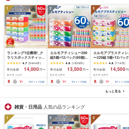
1
2
3
ランキング1位獲得! _ク
エルモアティシュー200
エルモアプラスティシ
ラリスボックスティッシ
組5箱×12パック(60箱)
ー220組 5箱×12パック
ュ60箱(1箱220組(440
[離島・沖縄県不可]_ テ
(60箱)[離島・沖縄県不
4.7
(
5444
件
)
4.6
(
1639
件
)
4.6
(
714
件
)
枚))(5個入り×12セット)_
ィッシュ ティッシュペ
可]_ ティッシュ ティッ
14,000
13,500
14,500
寄付金額
寄付金額
寄付金額
円〜
円〜
円
ティッシュ ティッシュ
ーパー 日用品 消耗品 ま
シュペーパー 日用品 
栃木県 小山市
栃木県 佐野市
栃木県 佐野市
ペーパー 日用品 常備品
とめ買い 常備品 生活用
耗品 まとめ買い 常備
生活用品 まとめ買い [配
品 ボックスティッシュ
生活用品 ボックスティ
10
サイトで比較
9
サイトで比較
9
サイトで比
送不可地域:離島・沖縄
[配送不可地域:離島・沖
ッシュ [配送不可地域:
県]
縄県]
島・沖縄県]
もっと見る
雑貨・日用品
人気の品ランキング
1
2
3