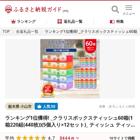
[PR]
メニュー
ランキング
返礼品一覧
特集
TOP
全返礼品一覧
ランキング1位獲得! _クラリスボックスティッシュ60箱
(1箱220組(440枚))(5個入り×12セット)_ ティッシュ テ
ィッシュペーパー 日用品 常備品 生活用品 まとめ買い
[配送不可地域:離島・沖縄県]
栃木県 小山市
人気
50
画像：楽天ふるさと納税
ランキング1位獲得! _クラリスボックスティッシュ60箱(1
箱220組(440枚))(5個入り×12セット)_ ティッシュ ティッ
シュペーパー 日用品 常備品 生活用品 まとめ買い [配送不
4.7
5444
可地域:離島・沖縄県]
平均
10
サイトで掲載
件