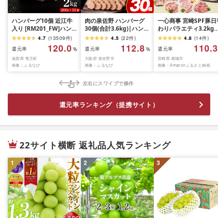
ハンバーグ10個 近江牛
肉の泉佐野 ハンバーグ
一心商事 宮崎SPF豚日
入り [RM201_FW]ハン
30個(合計3.6kg)|ハンバ
わりバラエティ3.2kg
バーグ
ーグ 訳あり 黒毛和牛×な
ット 豚肉 ぶたにく ぶ
4.7
(
13509
件
)
4.5
(
22
件
)
4.8
(
14
件
)
にわポーク
肉 国産 真空 冷凍 翌月
120.0
112.8
110.3
還元率
還元率
還元率
%
%
届け
滋賀県 竜王町
大阪府 泉佐野市
宮崎県 都城市
画像：ふるなび
画像：ふるなび
画像：Amazonふるさと納税
左右にスワイプで操作
還元率ランキング（提携サイト）
22サイト横断 返礼品人気ランキング
1
2
3