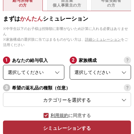
給与所得者
自営業
年金受給者
の方
個人事業主
の方
の方
まずは
かんたん
シミュレーション
※中学生以下のお子様は控除額に影響がないため計算に入れる必要はありませ
ん
※家族構成の選択肢に当てはまるものがない方は、
詳細シミュレーション
をご
活用ください
あなたの給与収入
家族構成
希望の返礼品の種類（任意）
カテゴリーを選択する
利用規約
に同意する