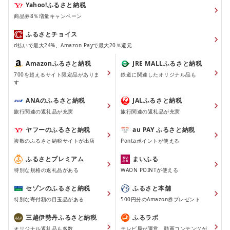
Yahoo!ふるさと納税
商品券8％増量キャンペーン
ふるさとチョイス
d払いで最大24%、Amazon Payで最大20％還元
Amazonふるさと納税
JRE MALLふるさと納税
700を超えるサイト限定品がありま
鉄道に関連したオリジナル品も
す
ANAのふるさと納税
JALふるさと納税
旅行関連の返礼品が充実
旅行関連の返礼品が充実
ヤフーのふるさと納税
au PAY ふるさと納税
複数のふるさと納税サイトが出店
Pontaポイントが使える
ふるさとプレミアム
まいふる
特別な規格の返礼品がある
WAON POINTが使える
セゾンのふるさと納税
ふるさと本舗
特別な寄付額の目玉品がある
500円分のAmazon券プレゼント
三越伊勢丹ふるさと納税
ふるラボ
オリジナル返礼品も多数
テレビ局が運営、動画コンテンツが