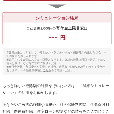
シミュレーション結果
寄付金上限目安
自己負担2,000円の
は
---
円
※計算結果につきまして、何らかのトラブルや損失・損害等が発生した場合も一
切の保証を致しかねます。
※表示される金額はあくまで目安となります。詳細の控除上限額を確認されたい
場合は税理士など専門家にご相談ください。
※寄付金控除で所得税率が変動した場合、自己負担額が2,000円を超える場合が
あります。その他免責事項は
こちら
をご確認ください。
もっと詳しい控除額の計算を行いたい方は、「詳細シミュレー
ション」の活用をお勧めします。
あなたやご家族の詳細な情報や、社会保険料控除、生命保険料
控除、医療費控除、住宅ローン控除などの情報をご入力頂くこ