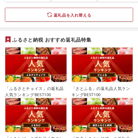
山形県 天童市 ]
ぎんだら 鱈 タラ 魚 西京
焼き 西京漬 西京やき 冷
凍 厳選 鮮魚 漬け魚 漬魚
返礼品を入れ替える
新鮮 小分け 人気返礼品
おかず おつまみ お酒の
あて 家計応援 10000円
魚喜 神奈川 湘南 藤沢
ふるさと納税 おすすめ返礼品特集
「ふるさとチョイス」の返礼品
「さとふる」の返礼品人気ラン
人気ランキングBEST100
キングBEST100