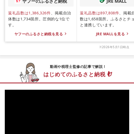
ヤフーのふるさと納税
JRE MALL
返礼品数は1,386,326件
、掲載自治
返礼品数は897,808件
、掲載
体数は1,734箇所。圧倒的な1位で
数は1,658箇所。ふるさとチ
す。
と連携しています。
ヤフーのふるさと納税を見る
JRE MALLを見る
※2026年5月1日時点
動画や税理士監修の記事で解説！
はじめてのふるさと納税