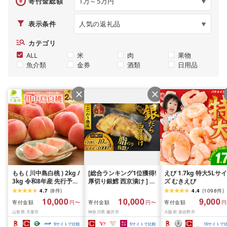
寄付金総額
表示条件
カテゴリ
ALL
米
肉
果物
魚介類
金券
酒類
日用品
もも ( 川中島白桃 ) 2kg /
[総合ランキング1位獲得!
えび 1.7kg 特大5Lサイ
3kg 令和8年産 先行予約
厚切り銀鱈 西京漬け ] 訳
ズ むきえび
2026年 山形県産 桃 白桃
あり 銀鱈 西京漬け 計約
4.7
(
8
件
)
4.4
(
1098
件
)
果物 フルーツ 秀品 のし
1,000g (約 100g × 10切)
10,000
10,000
9,000
寄付金額
寄付金額
寄付金額
円〜
円〜
円
贈答 ギフト おすそ分け
西京味噌 西京みそ 味噌
山形県 天童市
神奈川県 藤沢市
大阪府 泉佐野市
期間限定 冷蔵便 送料無
漬け みそ 味噌 鮮魚 魚介
料 産地直送 お取り寄せ [
銀だら 銀ダラ ギンダラ
9
サイトで比較
5
サイトで比較
15
サイトで