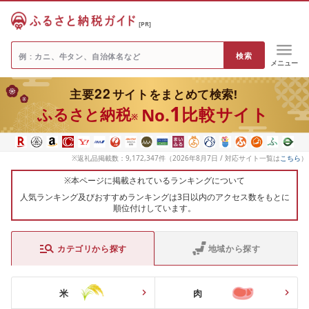
[PR]
メニュー
22
主要
サイトをまとめて検索!
1
比較サイト
No.
ふるさと納税
※
※返礼品掲載数：9,172,347件（2026年8月7日 / 対応サイト一覧は
こちら
）
※本ページに掲載されているランキングについて
人気ランキング及びおすすめランキングは3日以内のアクセス数をもとに
順位付けしています。
カテゴリから探す
地域から探す
米
肉