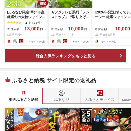
[ふるなび限定]甲州市産
★フジテレビ系列「ノン
[2026年発送]甘くてジ
厳選旬の大粒シャインマ
ストップ」で取り上げら
ーシー 厳選シャインマ
スカット 約1.3kg 2〜3
れました!★[2026年発送
スカット1.2kg (2026
4.6
(
4125
件
)
房[2026年発送]
先行予約]南アルプス市
月前半(1〜15日)から1
13,000
10,000
10,000
寄付金額
寄付金額
寄付金額
円〜
円〜
(MG)B12-472 FN-
産シャインマスカット
月下旬までの発送) フ
山梨県 甲州市
山梨県 南アルプス市
山梨県 富士吉田市
Limited-VO シャインマ
1.2kg以上(2〜3房)ふる
ーツ ぶどう 果物 山梨
スカット フルーツ
さと納税 おすすめ 山梨
産 2026 旬 大粒 高級 
11
サイトで比較
11
サイトで比較
1
サイトで掲載
県 南アルプス市 送料無
ドウ 葡萄 富士吉田市
料 AL
総合人気ランキングをもっと見る
ふるさと納税 サイト限定の返礼品
楽天ふるさと納税
ふるなび
ふるさとチョイス
Ama
1
2
3