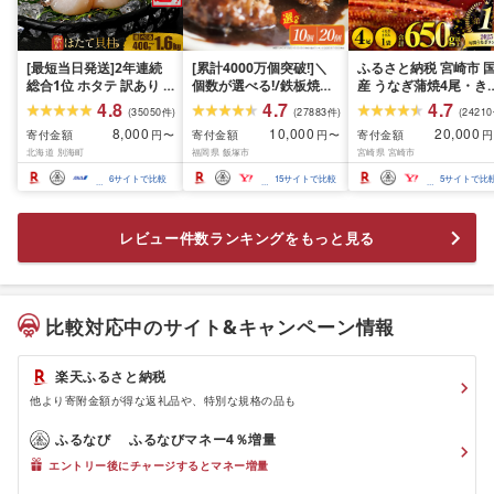
[最短当日発送]2年連続
[累計4000万個突破!]＼
ふるさと納税 宮崎市 
総合1位 ホタテ 訳あり (
個数が選べる!/鉄板焼ハ
産 うなぎ蒲焼4尾・き
ふるさと納税 ほたて ふ
ンバーグ デミソース 10
み鰻1袋(合計650g)
4.8
4.7
4.7
(
35050
件
)
(
27883
件
)
(
24210
るさと納税 訳あり 帆立
個〜20個 温めるだけ 福
8,000
10,000
20,000
寄付金額
円〜
寄付金額
円〜
寄付金額
円
ふるさと わけあり ホタ
岡 飯塚 冷凍 小分け 大容
北海道 別海町
福岡県 飯塚市
宮崎県 宮崎市
テ貝柱 貝 人気 不揃い 刺
量 ハンバーグ 肉 牛 簡単
身 規格外 魚介 ランキン
調理 特製 湯煎 人気 お試
6
サイトで比較
15
サイトで比較
5
サイトで比
グ 海鮮 冷凍 発送時期が
し
選べる 北海道 別海町 )
(クラウドファンディン
レビュー件数ランキングをもっと見る
グ対象)
比較対応中のサイト&キャンペーン情報
楽天ふるさと納税
他より寄附金額が得な返礼品や、特別な規格の品も
ふるなび
ふるなびマネー4％増量
エントリー後にチャージするとマネー増量