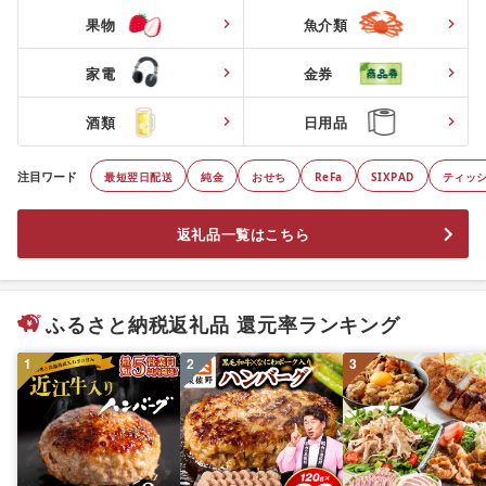
果物
魚介類
家電
金券
酒類
日用品
注目ワード
最短翌日配送
純金
おせち
ReFa
SIXPAD
ティッ
返礼品一覧はこちら
ふるさと納税返礼品 還元率ランキング
1
2
3