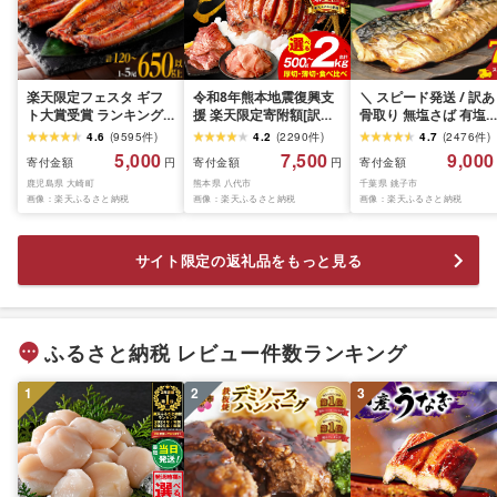
楽天限定フェスタ ギフ
令和8年熊本地震復興支
＼ スピード発送 / 訳
ト大賞受賞 ランキング 1
援 楽天限定寄附額[訳あ
骨取り 無塩さば 有塩
位 うなぎ 国産 鰻 蒲焼き
り]牛タン 500g〜2kg 肉
ば 約1kg・約2kg 楽
4.6
(
9595
件
)
4.2
(
2290
件
)
4.7
(
2476
件
)
1尾 〜 5尾 120g 〜
牛肉 訳あり 牛タン 冷凍
定 期間限定 鯖 さば 無
5,000
7,500
9,000
寄付金額
寄付金額
寄付金額
円
円
650g | ふるさと納税 う
小分け 厚切り 薄切り 食
有塩 骨なし 骨抜き 切
なぎ 高級 長蒲焼 鰻 訳あ
鹿児島県 大崎町
べ比べ 500g 1kg 1.5kg
熊本県 八代市
切り身 大容量 人気 魚 
千葉県 銚子市
画像：楽天ふるさと納税
画像：楽天ふるさと納税
画像：楽天ふるさと納税
り 不揃い 限定 ウナギ
2kg 牛 人気 ビーフ 牛た
介 魚貝 海鮮 お取り寄
unagi 丑の日 鹿児島 大
ん ふるさと納税 ランキ
送料無料 ふるさと納税
崎町 ふるさと 人気 ラン
ング スピード発送 送料
ふるさと納税鯖 千葉県
キング 送料無料
無料
銚子市 飯田商店
サイト限定の返礼品をもっと見る
iidachoshi
ふるさと納税 レビュー件数ランキング
1
2
3