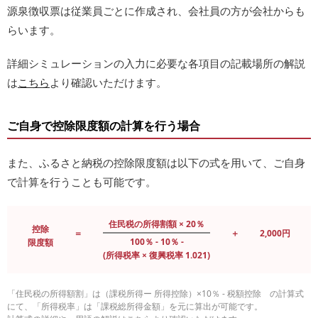
源泉徴収票は従業員ごとに作成され、会社員の方が会社からも
らいます。
詳細シミュレーションの入力に必要な各項目の記載場所の解説
は
こちら
より確認いただけます。
ご自身で控除限度額の計算を行う場合
また、ふるさと納税の控除限度額は以下の式を用いて、ご自身
で計算を行うことも可能です。
住民税の所得割額 × 20％
控除
＝
＋
2,000円
100％ - 10％ -
限度額
(所得税率 × 復興税率 1.021)
「住民税の所得額割」は（課税所得ー 所得控除）×10％ - 税額控除 の計算式
にて、「所得税率」は「課税総所得金額」を元に算出が可能です。