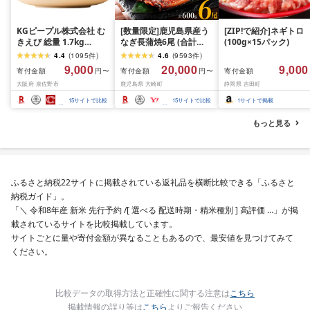
KGピープル株式会社 む
[数量限定]鹿児島県産う
[ZIP!で紹介]ネギトロ
きえび 総量 1.7kg
なぎ長蒲焼6尾 (合計
(100g×15パック)
(850g×2P) 特大 5Lサイ
600g以上)
4.4
(
1095
件
)
4.6
(
9593
件
)
ズ バナメイエビ バラ凍
9,000
20,000
9,000
寄付金額
寄付金額
寄付金額
円〜
円〜
結 下処理不要 サイズ不
大阪府 泉佐野市
鹿児島県 大崎町
静岡県 吉田町
揃い 訳あり
15
サイトで比較
15
サイトで比較
1
サイトで掲載
もっと見る
ふるさと納税22サイトに掲載されている返礼品を横断比較できる「ふるさと
納税ガイド」。
「＼ 令和8年産 新米 先行予約 /[ 選べる 配送時期・精米種別 ] 高評価 …」が掲
載されているサイトを比較掲載しています。
サイトごとに量や寄付金額が異なることもあるので、最安値を見つけてみて
ください。
比較データの取得方法と正確性に関する注意は
こちら
掲載情報の誤り等は
こちら
よりご報告ください