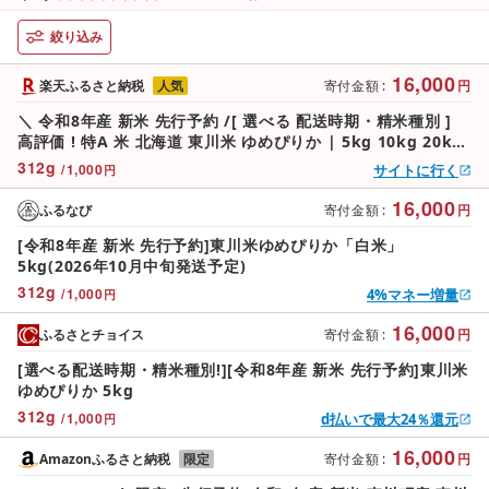
絞り込み
16,000
楽天ふるさと納税
人気
寄付金額
:
円
＼ 令和8年産 新米 先行予約 /[ 選べる 配送時期・精米種別 ]
高評価 ! 特A 米 北海道 東川米 ゆめぴりか | 5kg 10kg 20kg
30kg 無洗米 白米 精米 北海道米 単一米 産地限定米 ブランド
312
g
/
1,000
サイトに行く
円
米 こめ 米 お米 ご飯 ごはん
16,000
ふるなび
寄付金額
:
円
[令和8年産 新米 先行予約]東川米ゆめぴりか「白米」
5kg(2026年10月中旬発送予定)
312
g
/
1,000
4%マネー増量
円
16,000
ふるさとチョイス
寄付金額
:
円
[選べる配送時期・精米種別!][令和8年産 新米 先行予約]東川米
ゆめぴりか 5kg
312
g
/
1,000
d払いで最大24％還元
円
16,000
Amazonふるさと納税
限定
寄付金額
:
円