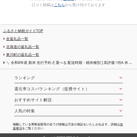
口コミ投稿は
こちら
から受け付けております
ふるさと納税ガイドTOP
全返礼品一覧
北海道の返礼品一覧
東川町の返礼品一覧
＼ 令和8年産 新米 先行予約 /[ 選べる 配送時期・精米種別 ] 高評価 ! 特A 米 北
海道 東川米 ゆめぴりか | 5kg 10kg 20kg 30kg 無洗米 白米 精米 北海道米 単一
米 産地限定米 ブランド米 こめ 米 お米 ご飯 ごはん
ランキング
還元率コスパランキング（提携サイト）
おすすめサイト解説
人気の特集
掲載している寄附金額等の全ての情報は万全の保証をいたしかねます。詳細は
免
責事項
をご覧ください