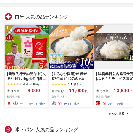
白米
人気の品ランキング
1
2
3
[新米先行予約受付中!]＼
[ふるなび限定]米 精米
[14営業日以内発送予定
累計467万kg出荷 /[農家
R7年産 にじのきらめき
[ふるさとチョイス限定
応援米]訳あり 令和7年産
10kg 10月 FN-Limited-
寄附額] [令和7年産] 
4.4
(
4886
件
)
4.7
(
3
件
)
令和8年産ふくきらり 夢
PR
だわら 熊本県 高森町 
6,000
11,000
13,800
寄付金額
寄付金額
寄付金額
円〜
円〜
円
つくし 5kg 10kg 15kg
リジナル米 計
福岡県 赤村
茨城県 下妻市
熊本県 高森町
20kg [選べる品種・内容
10kg(5kg×2袋)精米 お
量・出荷時期]複数原料
米 米 5kg×2 10kg
5
サイトで比較
2
サイトで比較
2
サイトで比較
米 白米 精米 国産 限定
ごはん ご飯 白飯 米 お米
もっと見る
ふるさと 人気 ランキン
グ
米・パン
人気の品ランキング