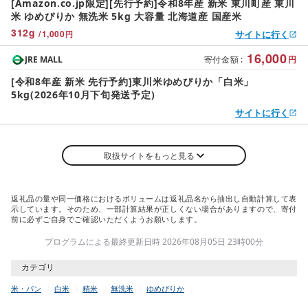
[Amazon.co.jp限定][先行予約]令和8年産 新米 東川町産 東川
米 ゆめぴりか 無洗米 5kg 大容量 北海道産 国産米
312
g
/
1,000
サイトに行く
円
16,000
JRE MALL
寄付金額
:
円
[令和8年産 新米 先行予約]東川米ゆめぴりか「白米」
5kg(2026年10月下旬発送予定)
サイトに行く
取扱サイトをもっと見る
返礼品の量や同一価格におけるボリュームは返礼品名から抽出し自動計算して表
示しています。そのため、一部計算結果が正しくない場合がありますので、寄付
前に必ずご自身でご確認いただくようお願いします。
プログラムによる最終更新日時 2026年08月05日 23時00分
カテゴリ
米・パン
白米
精米
無洗米
ゆめぴりか