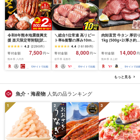
令和8年熊本地震復興支
＼総合1位常連 高リピー
肉卸直営 牛タン 厚切
援 楽天限定寄附額[訳あ
ト率&衝撃の厚み10mm
1kg (500g×2/厚さ約
り]牛タン 500g〜2kg 肉
厚切り牛タン 塩味/ ≪ス
10mm) 訳あり 訳有り
4.2
(
2290
件
)
4.4
(
16189
件
)
牛肉 訳あり 牛タン 冷凍
ピード発送!!10営業日以
牛肉 焼肉 冷凍 スライ
7,500
8,000
14,000
寄付金額
寄付金額
寄付金額
円〜
円〜
円
小分け 厚切り 薄切り 食
内発送≫ 選べる内容量
業務用 バーベキュー
熊本県 八代市
岩手県 花巻市
熊本県 水上村
べ比べ 500g 1kg 1.5kg
500g / 1kg 定期便 毎月
BBQ おつまみ ギフト 
2kg 牛 人気 ビーフ 牛た
届く 牛肉 肉 BBQ ふるさ
祝い お中元 夏ギフト
13
サイトで比較
15
サイトで比較
5
サイトで比
ん ふるさと納税 ランキ
と 人気 ランキング 岩手
ング スピード発送 送料
県 花巻市
もっと見る
無料
魚介・海産物
人気の品ランキング
1
2
3