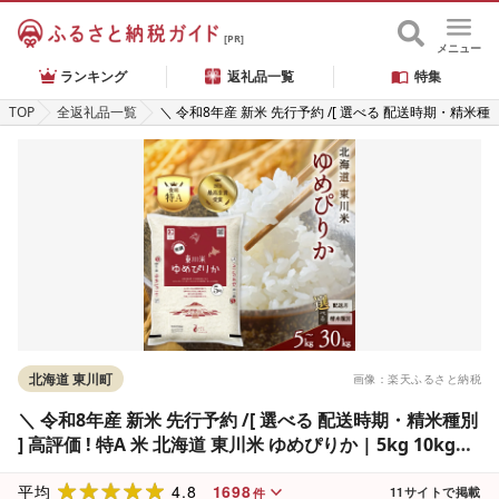
[PR]
メニュー
ランキング
返礼品一覧
特集
TOP
全返礼品一覧
＼ 令和8年産 新米 先行予約 /[ 選べる 配送時期・精米種
別 ] 高評価 ! 特A 米 北海道 東川米 ゆめぴりか | 5kg 10
kg 20kg 30kg 無洗米 白米 精米 北海道米 単一米 産地限
定米 ブランド米 こめ 米 お米 ご飯 ごはん
北海道 東川町
画像：楽天ふるさと納税
＼ 令和8年産 新米 先行予約 /[ 選べる 配送時期・精米種別
] 高評価 ! 特A 米 北海道 東川米 ゆめぴりか | 5kg 10kg
20kg 30kg 無洗米 白米 精米 北海道米 単一米 産地限定米
4.8
1698
ブランド米 こめ 米 お米 ご飯 ごはん
平均
11
サイトで掲載
件