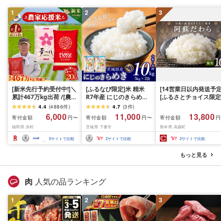
1
2
3
[新米先行予約受付中!]＼
[ふるなび限定]米 精米
[14営業日以内発送予定
累計467万kg出荷 /[農家
R7年産 にじのきらめき
[ふるさとチョイス限定
応援米]訳あり 令和7年産
10kg 10月 FN-Limited-
寄附額] [令和7年産] 
4.4
(
4886
件
)
4.7
(
3
件
)
令和8年産ふくきらり 夢
PR
だわら 熊本県 高森町 
6,000
11,000
13,800
寄付金額
寄付金額
寄付金額
円〜
円〜
円
つくし 5kg 10kg 15kg
リジナル米 計
福岡県 赤村
茨城県 下妻市
熊本県 高森町
20kg [選べる品種・内容
10kg(5kg×2袋)精米 お
量・出荷時期]複数原料
米 米 5kg×2 10kg
5
サイトで比較
2
サイトで比較
2
サイトで比較
米 白米 精米 国産 限定
ごはん ご飯 白飯 米 お米
もっと見る
ふるさと 人気 ランキン
グ
肉
人気の品ランキング
1
2
3