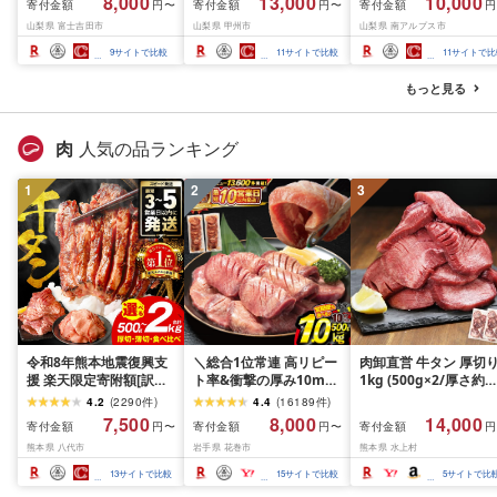
8,000
13,000
10,000
寄付金額
寄付金額
寄付金額
円〜
円〜
円
500g 1kg 1.5kg 2kg
(MG)B12-472 FN-
産シャインマスカット
山梨県 富士吉田市
山梨県 甲州市
山梨県 南アルプス市
3kg ふるさと納税 フル
Limited-VO シャインマ
1.2kg以上(2〜3房)ふ
ーツ ぶどう 果物 送料無
スカット フルーツ
さと納税 おすすめ 山
9
サイトで比較
11
サイトで比較
11
サイトで比
料 山梨県産 2026 旬 大
県 南アルプス市 送料
粒 高級 ブドウ 葡萄 富士
料 AL
もっと見る
吉田市 ふるさと納税 [
2026年発送 ]
肉
人気の品ランキング
1
2
3
令和8年熊本地震復興支
＼総合1位常連 高リピー
肉卸直営 牛タン 厚切
援 楽天限定寄附額[訳あ
ト率&衝撃の厚み10mm
1kg (500g×2/厚さ約
り]牛タン 500g〜2kg 肉
厚切り牛タン 塩味/ ≪ス
10mm) 訳あり 訳有り
4.2
(
2290
件
)
4.4
(
16189
件
)
牛肉 訳あり 牛タン 冷凍
ピード発送!!10営業日以
牛肉 焼肉 冷凍 スライ
7,500
8,000
14,000
寄付金額
寄付金額
寄付金額
円〜
円〜
円
小分け 厚切り 薄切り 食
内発送≫ 選べる内容量
業務用 バーベキュー
熊本県 八代市
岩手県 花巻市
熊本県 水上村
べ比べ 500g 1kg 1.5kg
500g / 1kg 定期便 毎月
BBQ おつまみ ギフト 
2kg 牛 人気 ビーフ 牛た
届く 牛肉 肉 BBQ ふるさ
祝い お中元 夏ギフト
13
サイトで比較
15
サイトで比較
5
サイトで比
ん ふるさと納税 ランキ
と 人気 ランキング 岩手