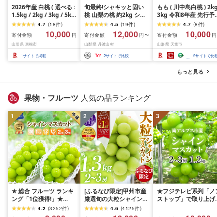
2026年産 白桃 ( 選べる :
旬最終!シャキッと固い
もも ( 川中島白桃 ) 2kg
1.5kg / 2kg / 3kg / 5kg
桃 山梨の桃 約2kg シー
3kg 令和8年産 先行予
)( 柔らかめ / 硬め )/ 桃
ズン最後の山梨県民の大
2026年 山形県産 桃 
4.7
(
18
件
)
4.5
(
19
件
)
4.7
(
8
件
)
もも モモ ピーチ 白桃 は
好きな固い品種
果物 フルーツ 秀品 の
10,000
12,000
10,000
寄付金額
寄付金額
寄付金額
円
円〜
円
くとう フルーツ 果物 く
[tab0182]
贈答 ギフト おすそ分
山形県 東根市
山梨県 丹波山村
山形県 天童市
だもの 期間限定 大容量
期間限定 冷蔵便 送料
冷蔵配送 先行予約 農家
料 産地直送 お取り寄せ 
1
サイトで掲載
2
サイトで比較
9
サイトで比
直送 産地直送 お取り寄
山形県 天童市 ]
せ グルメ ご当地 特産 産
もっと見る
地直送 山形県東根市
果物・フルーツ
人気の品ランキング
1
2
3
★ 総合 フルーツ ランキ
[ふるなび限定]甲州市産
★フジテレビ系列「ノ
ング「1位獲得!」★
厳選旬の大粒シャインマ
ストップ」で取り上げ
2026年発送 シャインマ
スカット 約1.3kg 2〜3
れました!★[2026年発
4.2
(
3252
件
)
4.6
(
4125
件
)
スカット 選べる容量
房[2026年発送]
先行予約]南アルプス市