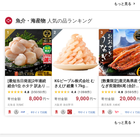
ング スピード発送 送料
県 花巻市
もっと見る
無料
魚介・海産物
人気の品ランキング
1
2
3
[最短当日発送]2年連続
KGピープル株式会社 む
[数量限定]鹿児島県産
総合1位 ホタテ 訳あり (
きえび 総量 1.7kg
なぎ長蒲焼6尾 (合計
ふるさと納税 ほたて ふ
(850g×2P) 特大 5Lサイ
600g以上)
4.8
(
35050
件
)
4.4
(
1098
件
)
4.6
(
9595
件
)
るさと納税 訳あり 帆立
ズ バナメイエビ バラ凍
8,000
9,000
20,000
寄付金額
寄付金額
寄付金額
円〜
円〜
円
ふるさと わけあり ホタ
結 下処理不要 サイズ不
北海道 別海町
大阪府 泉佐野市
鹿児島県 大崎町
テ貝柱 貝 人気 不揃い 刺
揃い 訳あり
身 規格外 魚介 ランキン
6
サイトで比較
15
サイトで比較
15
サイトで比
グ 海鮮 冷凍 発送時期が
選べる 北海道 別海町 )
もっと見る
(クラウドファンディン
グ対象)