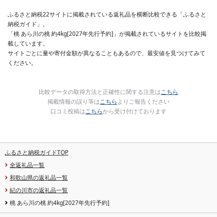
ふるさと納税22サイトに掲載されている返礼品を横断比較できる「ふるさと
納税ガイド」。
「桃 あら川の桃 約4kg[2027年先行予約]」が掲載されているサイトを比較掲
載しています。
サイトごとに量や寄付金額が異なることもあるので、最安値を見つけてみて
ください。
比較データの取得方法と正確性に関する注意は
こちら
掲載情報の誤り等は
こちら
よりご報告ください
口コミ投稿は
こちら
から受け付けております
ふるさと納税ガイドTOP
全返礼品一覧
和歌山県の返礼品一覧
紀の川市の返礼品一覧
桃 あら川の桃 約4kg[2027年先行予約]