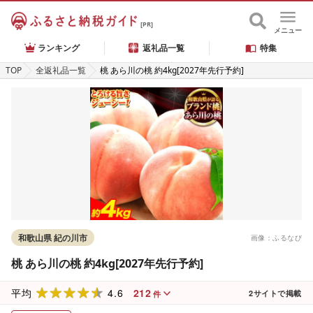
[PR]
メニュー
ランキング
返礼品一覧
特集
TOP
全返礼品一覧
桃 あら川の桃 約4kg[2027年先行予約]
和歌山県 紀の川市
画像：ふるなび
桃 あら川の桃 約4kg[2027年先行予約]
4.6
212
平均
2
サイトで掲載
件