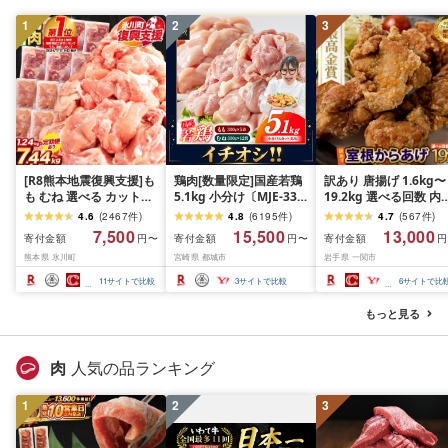
1
2
3
[R8熊本地震復興支援]も
鶏肉[数量限定]国産若鶏
訳あり 唐揚げ 1.6kg〜
も むね 選べる カット済
5.1kg 小分け〔MJE-33-
19.2kg 選べる回数 内
鶏 小分け 1万円以下 ふ
007-N5100g〕鶏肉
量 室根からあげ から
4.6
(
2467
件
)
4.8
(
6195
件
)
4.7
(
567
件
)
るさと納税 鶏肉 うまか
げ からあげ 冷凍 惣菜 
7,500
15,500
13,000
寄付金額
寄付金額
寄付金額
円〜
円〜
円
チキン [出荷時期をお選
弁当 おかず 鶏肉 鶏も
熊本県 氷川町
宮崎県 都城市
岩手県 一関市
びください]熊本県産 肉
奥州いわいどり レンジ
定期便 とり とり肉 とり
簡単 時短 家ごはん 夏
11
サイトで比較
3
サイトで比較
6
サイトで比
むね 鳥もも肉 小分けバ
み 昼食 業務用 国産鶏 
ック 鳥 とりもも 冷凍 大
気 定期便 ふるさと納
もっと見る
容量 もも肉 簡易包装
送料無料 オヤマ 岩手
一関市
肉
人気の品ランキング
1
2
3