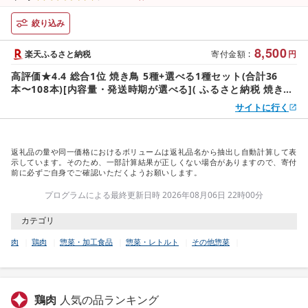
北海道 別海町 )
絞り込み
8,500
楽天ふるさと納税
寄付金額
:
円
高評価★4.4 総合1位 焼き鳥 5種+選べる1種セット(合計36
本〜108本)[内容量・発送時期が選べる]( ふるさと納税 焼き鳥
国産 冷凍 焼鳥 ふるさと納税 訳あり ふるさと やきとり もも
サイトに行く
せせり ヤゲン ハラミ ぼんじり 牛タン 鶏肉 人気 北海道 別海
町 )
返礼品の量や同一価格におけるボリュームは返礼品名から抽出し自動計算して表
示しています。そのため、一部計算結果が正しくない場合がありますので、寄付
前に必ずご自身でご確認いただくようお願いします。
プログラムによる最終更新日時 2026年08月06日 22時00分
カテゴリ
肉
鶏肉
惣菜・加工食品
惣菜・レトルト
その他惣菜
鶏肉
人気の品ランキング