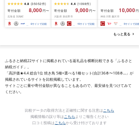
ふるさと納税 ほたて ふ
(850g×2P) 特大 5Lサイ
訳あり 銀鱈 西京漬け 
4.8
(
35052
件
)
4.4
(
1098
件
)
るさと納税 訳あり 帆立
ズ バナメイエビ バラ凍
約 1,000g (約 100g × 
8,000
9,000
10,000
寄付金額
寄付金額
寄付金額
円〜
円〜
円
ふるさと わけあり ホタ
結 下処理不要 サイズ不
切) 西京味噌 西京みそ 
北海道 別海町
大阪府 泉佐野市
神奈川県 藤沢市
テ貝柱 貝 人気 不揃い 刺
揃い 訳あり
噌漬け みそ 味噌 鮮魚 
身 規格外 魚介 ランキン
介 銀だら 銀ダラ ギン
6
サイトで比較
15
サイトで比較
5
サイトで比
グ 海鮮 冷凍 発送時期が
ラ ぎんだら 鱈 タラ 魚
選べる 北海道 別海町 )
西京焼き 西京漬 西京
もっと見る
(クラウドファンディン
き 冷凍 厳選 鮮魚 漬け
グ対象)
漬魚 新鮮 小分け 人気
礼品 おかず おつまみ 
酒のあて 家計応援
10000円 魚喜 神奈川 
ふるさと納税22サイトに掲載されている返礼品を横断比較できる「ふるさと
南 藤沢
納税ガイド」。
「高評価★4.4 総合1位 焼き鳥 5種+選べる1種セット(合計36本〜108本…」が
掲載されているサイトを比較掲載しています。
サイトごとに量や寄付金額が異なることもあるので、最安値を見つけてみて
ください。
比較データの取得方法と正確性に関する注意は
こちら
掲載情報の誤り等は
こちら
よりご報告ください
口コミ投稿は
こちら
から受け付けております