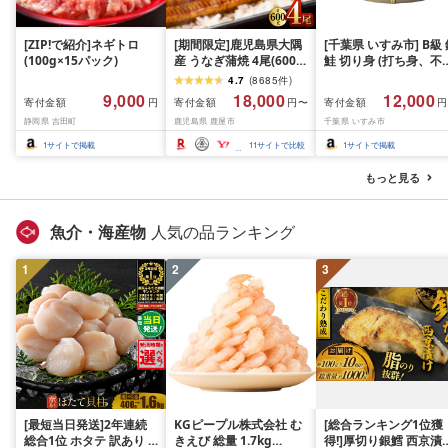
[ZIP!で紹介]ネギトロ
[期間限定]鹿児島県大隅
[千葉県 いすみ市] B級
(100g×15パック)
産 うなぎ蒲焼 4尾(600g)
鮭 切り身 (打ち身、不
KN007-004-04-cp18 う
い、色飛び) 約2.4kg 
4.7
(
8685
件
)
なぎ 鰻 魚 惣菜 総菜
凍 魚 訳あり 海鮮 西川
9,000
18,000
12,000
寄付金額
寄付金額
寄付金額
円
円〜
円
おつまみ おかず
静岡県 吉田町
鹿児島県 鹿屋市
千葉県 いすみ市
1
サイトで掲載
11
サイトで比較
1
サイトで掲載
もっと見る
魚介・海産物
人気の品ランキング
1
2
3
[最短当日発送]2年連続
KGピープル株式会社 む
[総合ランキング1位獲
総合1位 ホタテ 訳あり (
きえび 総量 1.7kg
得!]厚切り銀鱈 西京漬