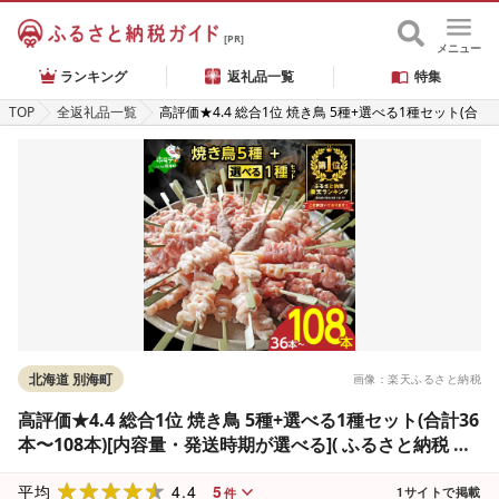
[PR]
メニュー
ランキング
返礼品一覧
特集
TOP
全返礼品一覧
高評価★4.4 総合1位 焼き鳥 5種+選べる1種セット(合
計36本〜108本)[内容量・発送時期が選べる]( ふるさと
納税 焼き鳥 国産 冷凍 焼鳥 ふるさと納税 訳あり ふるさ
と やきとり もも せせり ヤゲン ハラミ ぼんじり 牛タン
鶏肉 人気 北海道 別海町 )
北海道 別海町
画像：楽天ふるさと納税
高評価★4.4 総合1位 焼き鳥 5種+選べる1種セット(合計36
本〜108本)[内容量・発送時期が選べる]( ふるさと納税 焼
き鳥 国産 冷凍 焼鳥 ふるさと納税 訳あり ふるさと やきと
4.4
5
り もも せせり ヤゲン ハラミ ぼんじり 牛タン 鶏肉 人気
平均
1
サイトで掲載
件