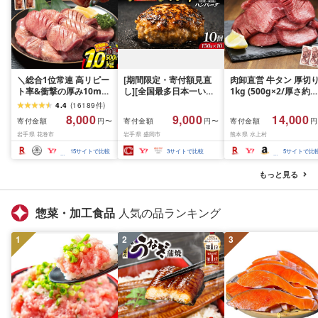
＼総合1位常連 高リピー
[期間限定・寄付額見直
肉卸直営 牛タン 厚切
ト率&衝撃の厚み10mm
し][全国最多日本一いわ
1kg (500g×2/厚さ約
厚切り牛タン 塩味/ ≪ス
て牛入り]ハンバーグ
10mm) 訳あり 訳有り
4.4
(
16189
件
)
ピード発送!!10営業日以
1.5kg(150g×10個) いわ
牛肉 焼肉 冷凍 スライ
8,000
9,000
14,000
寄付金額
寄付金額
寄付金額
円〜
円〜
円
内発送≫ 選べる内容量
て牛 × 岩中豚 ハンバー
業務用 バーベキュー
岩手県 花巻市
岩手県 盛岡市
熊本県 水上村
500g / 1kg 定期便 毎月
グ 合挽き 合い挽き 黒毛
BBQ おつまみ ギフト 
届く 牛肉 肉 BBQ ふるさ
和牛 人気 冷凍 個包装 小
祝い お中元 夏ギフト
15
サイトで比較
3
サイトで比較
5
サイトで比
と 人気 ランキング 岩手
分け 冷凍 牛肉 豚肉 和牛
県 花巻市
ビーフ ポーク はんばー
もっと見る
ぐ 挽肉 お肉 ミンチ 肉
お弁当 hannba-gu ラン
キング 1位 1万円以下 岩
惣菜・加工食品
人気の品ランキング
手県 盛岡市 東北 岩手 盛
岡 shikoku001k
1
2
3