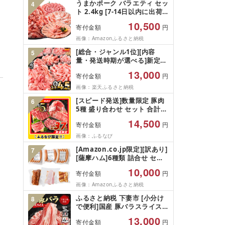
うまかポーク バラエティ セッ
4
ト 2.4kg [7-14日以内に出荷
予定(土日祝除く)](2.4kg)
10,500
寄付金額
円
画像：Amazonふるさと納税
[総合・ジャンル1位][内容
5
量・発送時期が選べる]新定
番!豚肉バラエティセット
13,000
寄付金額
円
4.5kg 3.6kg 2.1kg 豚肉 肉 お
肉 豚 国産 国産豚肉 訳あり 切
画像：楽天ふるさと納税
り落とし ハンバーグ 小分け
[スピード発送]数量限定 豚肉
6
パック 冷凍 ストック 便利 お
5種 盛り合わせ セット 合計
すすめ 人気 ミヤチク 宮崎 ラ
3.7kg FN-Limited-
ンキング ふるさと
14,500
寄付金額
円
PR_BDV10-26-2W
画像：ふるなび
[Amazon.co.jp限定][訳あり]
7
[薩摩ハム]6種類 詰合せ セッ
ト ベーコン ソーセージ チャ
10,000
寄付金額
円
ーシュー 豚トロ 豚肉 小分け
パック
画像：Amazonふるさと納税
ふるさと納税 下妻市 [小分け
8
で便利]国産 豚バラスライス
計2kg(250g×8パック)〔下妻
13,000
寄付金額
円
工場直送〕[さとふる限定]