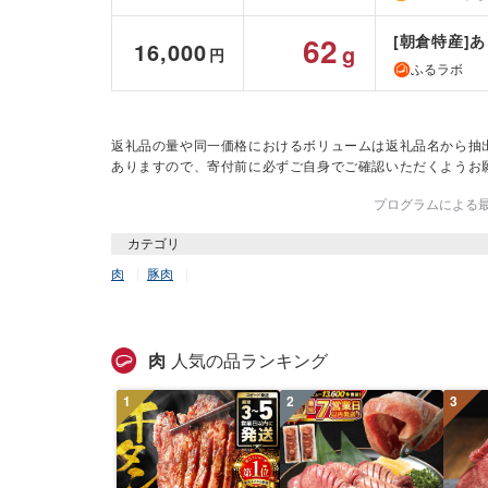
62
[朝倉特産]あ
16,000
g
円
ふるラボ
返礼品の量や同一価格におけるボリュームは返礼品名から抽
ありますので、寄付前に必ずご自身でご確認いただくようお
プログラムによる最終
カテゴリ
肉
豚肉
肉
人気の品ランキング
1
2
3