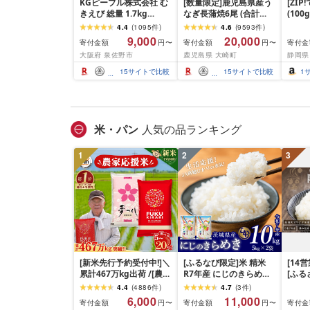
KGピープル株式会社 む
[数量限定]鹿児島県産う
[ZI
きえび 総量 1.7kg
なぎ長蒲焼6尾 (合計
(100
(850g×2P) 特大 5Lサイ
600g以上)
4.4
(
1095
件
)
4.6
(
9593
件
)
ズ バナメイエビ バラ凍
9,000
20,000
寄付金額
寄付金額
寄付金
円〜
円〜
結 下処理不要 サイズ不
大阪府 泉佐野市
鹿児島県 大崎町
静岡県
揃い 訳あり
15
サイトで比較
15
サイトで比較
1
米・パン
人気の品ランキング
1
2
3
[新米先行予約受付中!]＼
[ふるなび限定]米 精米
[14
累計467万kg出荷 /[農家
R7年産 にじのきらめき
[ふ
応援米]訳あり 令和7年産
10kg 10月 FN-Limited-
寄附額
4.4
(
4886
件
)
4.7
(
3
件
)
令和8年産ふくきらり 夢
PR
だわら
6,000
11,000
寄付金額
寄付金額
寄付金
円〜
円〜
つくし 5kg 10kg 15kg
リジナ