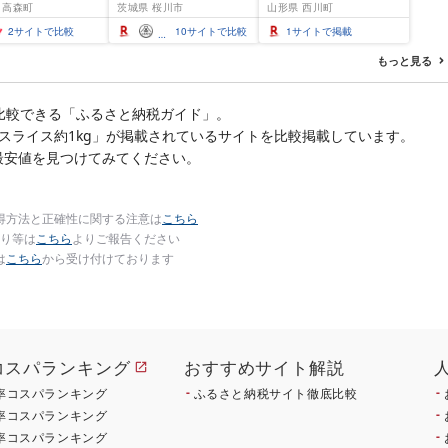
 高森町
茨城県 桜川市
山形県 西川町
(5kg×2袋)精米 お
定期便 3ヶ月 6ヶ月 3回
5kg×2 10kg
6回 3か月 6か月 ランキ
2
サイトで比較
10
サイトで比較
1
サイトで掲載
ング1位 精米 お米 米 お
こめ ごはん ご飯 ライス
もっと見る
白米 国産 ブランド米 弁
当 FYN1-131var
比較できる「ふるさと納税ガイド」。
ーススライス約1kg」が掲載されているサイトを比較掲載しています。
最安値を見つけてみてください。
得方法と正確性に関する注意は
こちら
り等は
こちら
よりご報告ください
は
こちら
から受け付けております
コスパランキング
おすすめサイト解説
率コスパランキング
ふるさと納税サイト徹底比較
率コスパランキング
率コスパランキング