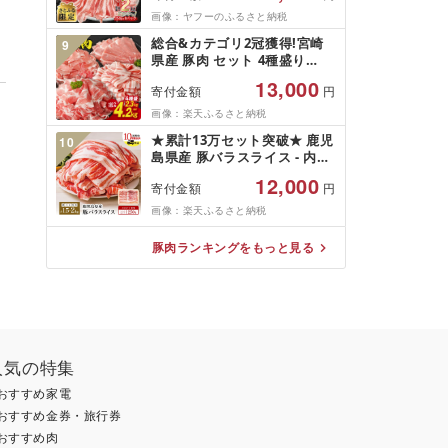
画像：ヤフーのふるさと納税
総合&カテゴリ2冠獲得!宮崎
9
県産 豚肉 セット 4種盛り
(2.3kg/4.2kg) 選べる内容量
13,000
寄付金額
円
&発送時期 バラ 肩ロース モ
モ 小間切れ 大容量 小分け 送
画像：楽天ふるさと納税
料無料
★累計13万セット突破★ 鹿児
10
島県産 豚バラスライス - 内容
量・発送時期が選べる -
12,000
寄付金額
円
1.5kg/2kg/ 豚バラ肉 お肉 し
ゃぶしゃぶ 冷しゃぶ 鍋 炒め
画像：楽天ふるさと納税
物 豚キムチ 肉巻き カミチク
冷凍 小分け パック 薄切り 豚
豚肉ランキングをもっと見る
肉 南さつま市 送料無料
人気の特集
おすすめ家電
おすすめ金券・旅行券
おすすめ肉