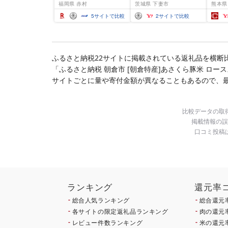
福岡県 赤村
茨城県 下妻市
熊本県
20kg [選べる品種・内容
10kg
量・出荷時期]複数原料
米 米 
5
サイトで比較
2
サイトで比較
米 白米 精米 国産 限定
ごはん ご飯 白飯 米 お米
ふるさと 人気 ランキン
グ
ふるさと納税22サイトに掲載されている返礼品を横断
「ふるさと納税 朝倉市 [朝倉特産]あさくら豚米 ロ
サイトごとに量や寄付金額が異なることもあるので、
比較データの取
掲載情報の誤
口コミ投稿
ランキング
還元率
総合人気ランキング
総合還元
各サイトの限定返礼品ランキング
肉の還元
レビュー件数ランキング
米の還元