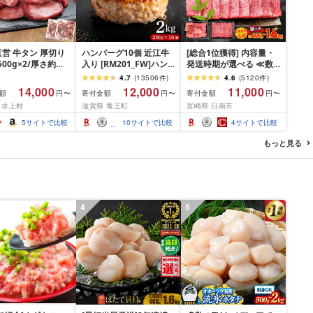
営 牛タン 厚切り
ハンバーグ10個 近江牛
[総合1位獲得] 内容量・
(500g×2/厚さ約
入り [RM201_FW]ハン
発送時期が選べる ≪数
m) 訳あり 訳有り肉
バーグ
量限定≫ 宮崎牛 赤身 ス
4.7
(
13506
件
)
4.6
(
5120
件
)
焼肉 冷凍 スライス
ライス 焼肉 国産 肉 牛肉
14,000
12,000
11,000
額
寄付金額
寄付金額
円〜
円〜
円〜
用 バーベキュー
薄切り 黒毛和牛 A4 A5
 水上村
滋賀県 竜王町
宮崎県 日南市
 おつまみ ギフト お
人気 小分け 焼き肉 すき
お中元 夏ギフト
焼き しゃぶしゃぶ 牛丼
5
サイトで比較
10
サイトで比較
4
サイトで比較
BBQ ギフト 贈り物 おす
すめ 畜産農家応援 ミヤ
もっと見る
チク 冷凍 宮崎県 日南市
送料無料
4
5