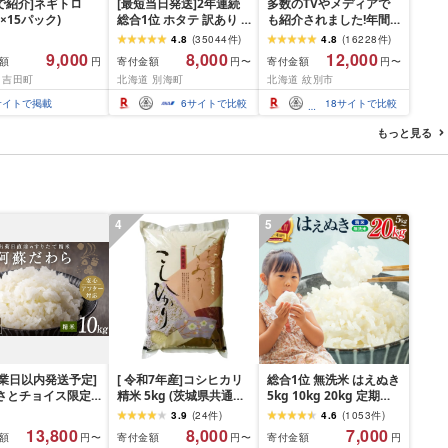
P!で紹介]ネギトロ
[最短当日発送]2年連続
多数のTVやメディアで
g×15パック)
総合1位 ホタテ 訳あり (
も紹介されました!年間
ふるさと納税 ほたて ふ
総合ランキング4年連続1
4.8
(
35044
件
)
4.8
(
16228
件
)
るさと納税 訳あり 帆立
位!北海道オホーツク海
9,000
8,000
12,000
額
寄付金額
寄付金額
円
円〜
円〜
ふるさと わけあり ホタ
産ホタテ玉冷 | ホタテ
 吉田町
北海道 別海町
北海道 紋別市
テ貝柱 貝 人気 不揃い 刺
ほたて hotate 帆立 貝柱
身 規格外 魚介 ランキン
刺身 冷凍 貝 訳あり わけ
サイトで掲載
6
サイトで比較
18
サイトで比較
グ 海鮮 冷凍 発送時期が
あり ワケアリ 大粒 サイ
選べる 北海道 別海町 )
ズ不揃い バラエティ 選
もっと見る
(クラウドファンディン
べる 定期便 特大 ジ
グ対象)
4
5
営業日以内発送予定]
[ 令和7年産]コシヒカリ
総合1位 無洗米 はえぬき
るさとチョイス限定
精米 5kg (茨城県共通返
5kg 10kg 20kg 定期便
] [令和7年産] 阿蘇
礼品 かすみがうら市) 米
も選べる レビュー高評
3.9
(
24
件
)
4.6
(
1053
件
)
 熊本県 高森町 オ
ごはん もっちり 甘い コ
価 山形県産 令和7年産
13,800
8,000
7,000
額
寄付金額
寄付金額
円〜
円〜
円
ル米 計
メ お米 白米
選べる内容量 発送時期