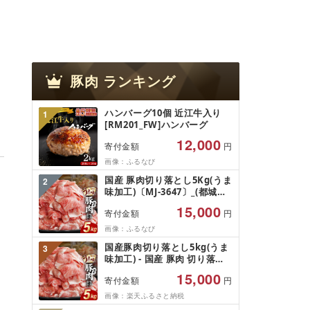
豚肉
ランキング
ハンバーグ10個 近江牛入り
1
[RM201_FW]ハンバーグ
12,000
寄付金額
円
画像：ふるなび
国産 豚肉切り落とし5Kg(うま
2
味加工)〔MJ-3647〕_(都城市)
豚肉切り落とし
15,000
寄付金額
円
画像：ふるなび
国産豚肉切り落とし5kg(うま
3
味加工) - 国産 豚肉 切り落し
小分け 250g×20袋 うま味加工
15,000
寄付金額
円
昆布だし 旨味 冷凍配送 トレ
イなし ストック リピート 毎
画像：楽天ふるさと納税
日のお料理 便利 送料無料