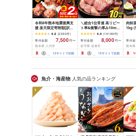
令和8年熊本地震復興支
＼総合1位常連 高リピー
肉卸直
援 楽天限定寄附額[訳あ
ト率&衝撃の厚み10mm
1kg 
り]牛タン 500g〜2kg 肉
厚切り牛タン 塩味/ ≪ス
10m
4.2
(
2290
件
)
4.4
(
16189
件
)
牛肉 訳あり 牛タン 冷凍
ピード発送!!10営業日以
牛肉 
7,500
8,000
寄付金額
寄付金額
寄付金
円〜
円〜
小分け 厚切り 薄切り 食
内発送≫ 選べる内容量
業務
熊本県 八代市
岩手県 花巻市
熊本県
べ比べ 500g 1kg 1.5kg
500g / 1kg 定期便 毎月
BBQ
2kg 牛 人気 ビーフ 牛た
届く 牛肉 肉 BBQ ふるさ
祝い 
13
サイトで比較
15
サイトで比較
ん ふるさと納税 ランキ
と 人気 ランキング 岩手
ング スピード発送 送料
県 花巻市
無料
魚介・海産物
人気の品ランキング
1
2
3