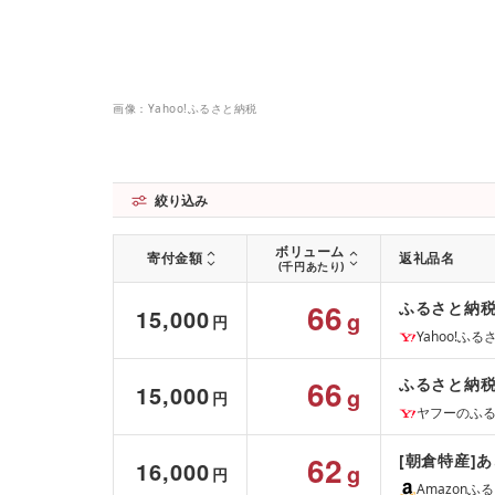
画像：Yahoo!ふるさと納税
絞り込み
ボリューム
寄付金額
返礼品名
(千円あたり)
66
ふるさと納税
15,000
g
円
Yahoo!ふ
66
ふるさと納税
15,000
g
円
ヤフーのふ
62
[朝倉特産]あ
16,000
g
円
Amazonふ