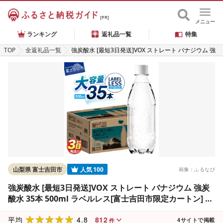
[PR]
メニュー
ランキング
返礼品一覧
特集
TOP
全返礼品一覧
強炭酸水 [最短3日発送]VOX ストレート バナジウム 強
炭酸水 35本 500ml ラベルレス[富士吉田市限定カート
ン] 炭酸
山梨県 富士吉田市
人気
100
画像：ふるなび
強炭酸水 [最短3日発送]VOX ストレート バナジウム 強炭
酸水 35本 500ml ラベルレス[富士吉田市限定カートン] 炭
酸
4.8
812
平均
4
サイトで掲載
件