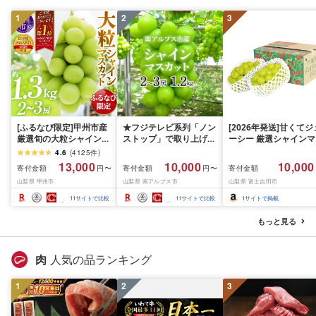
1
2
3
[ふるなび限定]甲州市産
★フジテレビ系列「ノン
[2026年発送]甘くてジ
厳選旬の大粒シャインマ
ストップ」で取り上げら
ーシー 厳選シャインマ
スカット 約1.3kg 2〜3
れました!★[2026年発送
スカット1.2kg (2026
4.6
(
4125
件
)
房[2026年発送]
先行予約]南アルプス市
月前半(1〜15日)から1
13,000
10,000
10,000
寄付金額
寄付金額
寄付金額
円〜
円〜
(MG)B12-472 FN-
産シャインマスカット
月下旬までの発送) フ
山梨県 甲州市
山梨県 南アルプス市
山梨県 富士吉田市
Limited-VO シャインマ
1.2kg以上(2〜3房)ふる
ーツ ぶどう 果物 山梨
スカット フルーツ
さと納税 おすすめ 山梨
産 2026 旬 大粒 高級 
11
サイトで比較
11
サイトで比較
1
サイトで掲載
県 南アルプス市 送料無
ドウ 葡萄 富士吉田市
料 AL
もっと見る
肉
人気の品ランキング
1
2
3