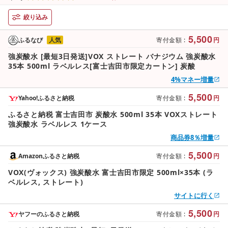
絞り込み
5,500
ふるなび
人気
寄付金額
:
円
強炭酸水 [最短3日発送]VOX ストレート バナジウム 強炭酸水
35本 500ml ラベルレス[富士吉田市限定カートン] 炭酸
4%マネー増量
5,500
Yahoo!ふるさと納税
寄付金額
:
円
ふるさと納税 富士吉田市 炭酸水 500ml 35本 VOXストレート
強炭酸水 ラベルレス 1ケース
商品券8％増量
5,500
Amazonふるさと納税
寄付金額
:
円
VOX(ヴォックス) 強炭酸水 富士吉田市限定 500ml×35本 (ラ
ベルレス, ストレート)
サイトに行く
5,500
ヤフーのふるさと納税
寄付金額
:
円