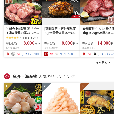
＼総合1位常連 高リピー
[期間限定・寄付額見直
肉卸直営 牛タン 厚切
ト率&衝撃の厚み10mm
し][全国最多日本一いわ
1kg (500g×2/厚さ約
厚切り牛タン 塩味/ ≪ス
て牛入り]ハンバーグ
10mm) 訳あり 訳有り
4.4
(
16189
件
)
ピード発送!!10営業日以
1.5kg(150g×10個) いわ
牛肉 焼肉 冷凍 スライ
8,000
9,000
14,000
寄付金額
寄付金額
寄付金額
円〜
円〜
円
内発送≫ 選べる内容量
て牛 × 岩中豚 ハンバー
業務用 バーベキュー
岩手県 花巻市
岩手県 盛岡市
熊本県 水上村
500g / 1kg 定期便 毎月
グ 合挽き 合い挽き 黒毛
BBQ おつまみ ギフト 
届く 牛肉 肉 BBQ ふるさ
和牛 人気 冷凍 個包装 小
祝い お中元 夏ギフト
15
サイトで比較
3
サイトで比較
5
サイトで比
と 人気 ランキング 岩手
分け 冷凍 牛肉 豚肉 和牛
県 花巻市
ビーフ ポーク はんばー
もっと見る
ぐ 挽肉 お肉 ミンチ 肉
お弁当 hannba-gu ラン
キング 1位 1万円以下 岩
魚介・海産物
人気の品ランキング
手県 盛岡市 東北 岩手 盛
岡 shikoku001k
1
2
3