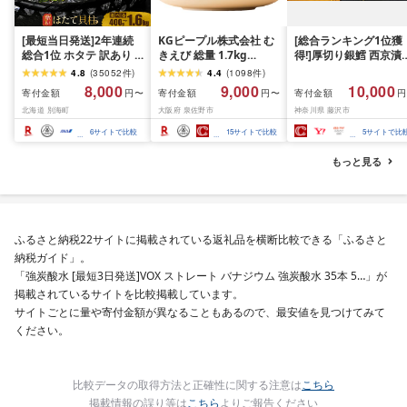
[最短当日発送]2年連続
KGピープル株式会社 む
[総合ランキング1位獲
総合1位 ホタテ 訳あり (
きえび 総量 1.7kg
得!]厚切り銀鱈 西京漬
ふるさと納税 ほたて ふ
(850g×2P) 特大 5Lサイ
訳あり 銀鱈 西京漬け 
4.8
(
35052
件
)
4.4
(
1098
件
)
るさと納税 訳あり 帆立
ズ バナメイエビ バラ凍
約 1,000g (約 100g × 
8,000
9,000
10,000
寄付金額
寄付金額
寄付金額
円〜
円〜
円
ふるさと わけあり ホタ
結 下処理不要 サイズ不
切) 西京味噌 西京みそ 
北海道 別海町
大阪府 泉佐野市
神奈川県 藤沢市
テ貝柱 貝 人気 不揃い 刺
揃い 訳あり
噌漬け みそ 味噌 鮮魚 
身 規格外 魚介 ランキン
介 銀だら 銀ダラ ギン
6
サイトで比較
15
サイトで比較
5
サイトで比
グ 海鮮 冷凍 発送時期が
ラ ぎんだら 鱈 タラ 魚
選べる 北海道 別海町 )
西京焼き 西京漬 西京
もっと見る
(クラウドファンディン
き 冷凍 厳選 鮮魚 漬け
グ対象)
漬魚 新鮮 小分け 人気
礼品 おかず おつまみ 
酒のあて 家計応援
10000円 魚喜 神奈川 
ふるさと納税22サイトに掲載されている返礼品を横断比較できる「ふるさと
南 藤沢
納税ガイド」。
「強炭酸水 [最短3日発送]VOX ストレート バナジウム 強炭酸水 35本 5…」が
掲載されているサイトを比較掲載しています。
サイトごとに量や寄付金額が異なることもあるので、最安値を見つけてみて
ください。
比較データの取得方法と正確性に関する注意は
こちら
掲載情報の誤り等は
こちら
よりご報告ください