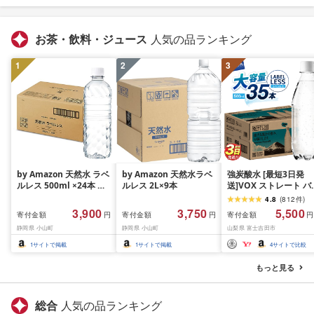
お茶・飲料・ジュース
人気の品ランキング
1
2
3
by Amazon 天然水 ラベ
by Amazon 天然水ラベ
強炭酸水 [最短3日発
ルレス 500ml ×24本 富
ルレス 2L×9本
送]VOX ストレート バ
士山の天然水 バナジウ
ジウム 強炭酸水 35本
4.8
(
812
件
)
ム含有 水 ミネラルウォ
500ml ラベルレス[富
3,900
3,750
5,500
寄付金額
寄付金額
寄付金額
円
円
円
ーター ペットボトル 静
吉田市限定カートン] 
静岡県 小山町
静岡県 小山町
山梨県 富士吉田市
岡県産 500ミリリットル
酸
(Smart Basic)
1
サイトで掲載
1
サイトで掲載
4
サイトで比較
もっと見る
総合
人気の品ランキング