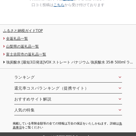
口コミ投稿は
こちら
から受け付けております
ふるさと納税ガイドTOP
全返礼品一覧
山梨県の返礼品一覧
富士吉田市の返礼品一覧
強炭酸水 [最短3日発送]VOX ストレート バナジウム 強炭酸水 35本 500ml ラ
ベルレス[富士吉田市限定カートン] 炭酸
ランキング
還元率コスパランキング（提携サイト）
おすすめサイト解説
人気の特集
掲載している寄附金額等の全ての情報は万全の保証をいたしかねます。詳細は
免
責事項
をご覧ください