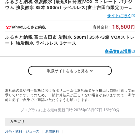
ふるさと納税 強炭酸水 [最短3日発送]VOX ストレート バナジ
ウム 強炭酸水 35本 500ml ラベルレス[富士吉田市限定カート
ン] 炭酸 山梨県富士吉田市
サイトに行く
16,500
Yahoo!ふるさと納税
寄付金額
:
円
ふるさと納税 富士吉田市 炭酸水 500ml 35本×3箱 VOXストレ
ート 強炭酸水 ラベルレス 3ケース
商品券8％増量
取扱サイトをもっと見る
返礼品の量や同一価格におけるボリュームは返礼品名から抽出し自動計算して表
示しています。そのため、一部計算結果が正しくない場合がありますので、寄付
前に必ずご自身でご確認いただくようお願いします。
プログラムによる最終更新日時 2026年08月07日 16時00分
カテゴリ
お茶・飲料・ジュース
炭酸飲料