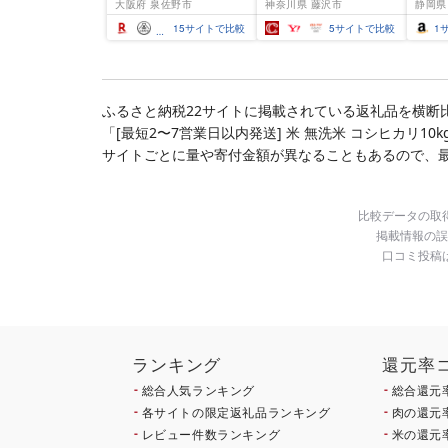
大阪府 泉佐野市
神奈川県 藤沢市
静岡県
揃い 訳あり
噌漬け みそ 味噌 鮮魚 魚
介 銀だら 銀ダラ ギンダ
15
サイトで比較
5
サイトで比較
1
ラ ぎんだら 鱈 タラ 魚
西京焼き 西京漬 西京や
き 冷凍 厳選 鮮魚 漬け魚
漬魚 新鮮 小分け 人気返
礼品 おかず おつまみ お
ふるさと納税22サイトに掲載されている返礼品を横断
酒のあて 家計応援
「[最短2〜7営業日以内発送] 米 無洗米 コシヒカリ10
10000円 魚喜 神奈川 湘
南 藤沢
サイトごとに量や寄付金額が異なることもあるので、
比較データの取
掲載情報の誤
口コミ投稿
ランキング
還元率
総合人気ランキング
総合還元
各サイトの限定返礼品ランキング
肉の還元
レビュー件数ランキング
米の還元