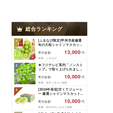
総合ランキング
[ふるなび限定]甲州市産厳選
1
旬の大粒シャインマスカット
約1.3kg 2〜3房[2026年発送]
13,000
寄付金額
円
(MG)B12-472 FN-Limited-
VO シャインマスカット フル
画像：ふるなび
ーツ
★フジテレビ系列「ノンスト
2
ップ」で取り上げられました!
★[2026年発送先行予約]南ア
10,000
寄付金額
円
ルプス市産シャインマスカッ
ト1.2kg以上(2〜3房)ふるさと
画像：楽天ふるさと納税
納税 おすすめ 山梨県 南アル
[2026年発送]甘くてジューシ
3
プス市 送料無料 AL
ー 厳選シャインマスカット
1.2kg (2026年9月前半(1〜15
10,000
寄付金額
円
日)から10月下旬までの発送)
フルーツ ぶどう 果物 山梨県
画像：Amazonふるさと納税
産 2026 旬 大粒 高級 ブドウ