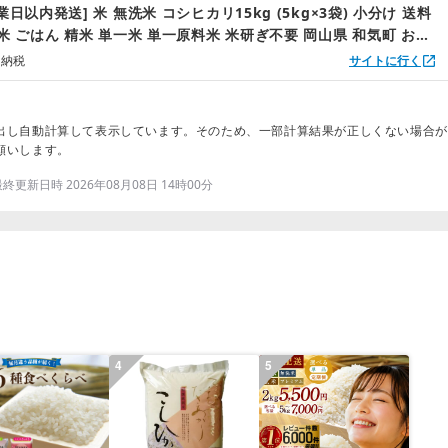
業日以内発送] 米 無洗米 コシヒカリ15kg (5kg×3袋) 小分け 送料
米 ごはん 精米 単一米 単一原料米 米研ぎ不要 岡山県 和気町 おす
り 令和7年産 上-10
と納税
サイトに行く
出し自動計算して表示しています。そのため、一部計算結果が正しくない場合が
願いします。
更新日時 2026年08月08日 14時00分
4
5