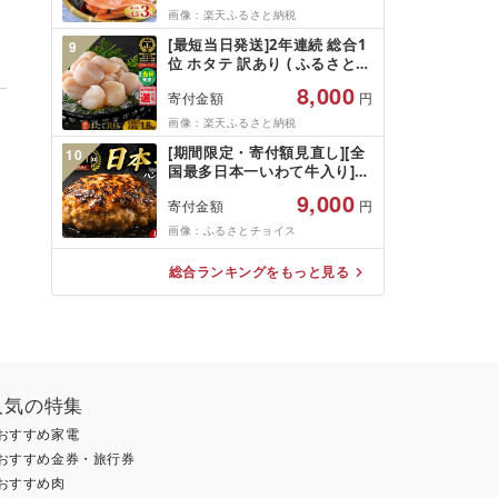
類 魚介 魚貝 水産 海鮮 海産物
画像：楽天ふるさと納税
冷凍 厚切 肉 厚 塩鮭 銀鮭 ふ
[最短当日発送]2年連続 総合1
9
るさと 送料無料 切身 規格外
位 ホタテ 訳あり ( ふるさと納
千葉県 銚子市 銚子東洋
税 ほたて ふるさと納税 訳あ
8,000
寄付金額
円
り 帆立 ふるさと わけあり ホ
タテ貝柱 貝 人気 不揃い 刺身
画像：楽天ふるさと納税
規格外 魚介 ランキング 海鮮
[期間限定・寄付額見直し][全
10
冷凍 発送時期が選べる 北海道
国最多日本一いわて牛入り]ハ
別海町 )(クラウドファンディ
ンバーグ 1.5kg(150g×10個)
ング対象)
9,000
寄付金額
円
いわて牛 × 岩中豚 ハンバーグ
合挽き 合い挽き 黒毛和牛 人
画像：ふるさとチョイス
気 冷凍 個包装 小分け 冷凍 牛
肉 豚肉 和牛 ビーフ ポーク は
総合ランキングをもっと見る
んばーぐ 挽肉 お肉 ミンチ 肉
お弁当 hannba-gu ランキン
グ 1位 1万円以下 岩手県 盛岡
市 東北 岩手 盛岡
shikoku001k
人気の特集
おすすめ家電
おすすめ金券・旅行券
おすすめ肉