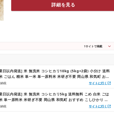
詳細を見る
1
サイトで掲載
業日以内発送] 米 無洗米 コシヒカリ10kg (5kg×2袋) 小分け 送料
米 ごはん 精米 単一米 単一原料米 米研ぎ不要 岡山県 和気町 おす
り 令和7年産 上-11
と納税
サイトに行く
業日以内発送] 米 無洗米 コシヒカリ5kg 送料無料 こめ 白米 ごは
一米 単一原料米 米研ぎ不要 岡山県 和気町 おすすめ こしひかり 令
2
と納税
サイトに行く