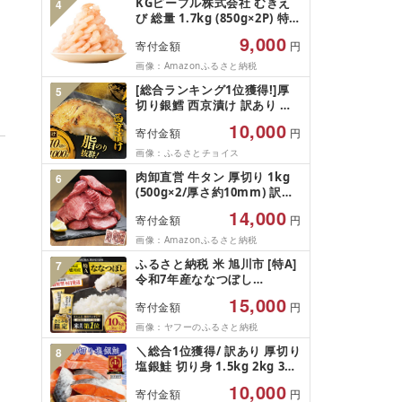
KGピープル株式会社 むきえ
4
葡萄 富士吉田市
び 総量 1.7kg (850g×2P) 特大
5Lサイズ バナメイエビ バラ
9,000
寄付金額
円
凍結 下処理不要 サイズ不揃い
訳あり
画像：Amazonふるさと納税
[総合ランキング1位獲得!]厚
5
切り銀鱈 西京漬け 訳あり 銀
鱈 西京漬け 計約 1,000g (約
10,000
寄付金額
円
100g × 10切) 西京味噌 西京み
そ 味噌漬け みそ 味噌 鮮魚 魚
画像：ふるさとチョイス
介 銀だら 銀ダラ ギンダラ ぎ
肉卸直営 牛タン 厚切り 1kg
6
んだら 鱈 タラ 魚 西京焼き 西
(500g×2/厚さ約10mm) 訳あ
京漬 西京やき 冷凍 厳選 鮮魚
り 訳有り肉 牛肉 焼肉 冷凍 ス
漬け魚 漬魚 新鮮 小分け 人気
14,000
寄付金額
円
ライス 業務用 バーベキュー
返礼品 おかず おつまみ お酒
BBQ おつまみ ギフト お祝い
画像：Amazonふるさと納税
のあて 家計応援 10000円 魚
お中元 夏ギフト
喜 神奈川 湘南 藤沢
ふるさと納税 米 旭川市 [特A]
7
令和7年産ななつぼし
10kg(5kg×2)北海道旭川産 米
15,000
寄付金額
円
お米[さとふる限定]_05957
画像：ヤフーのふるさと納税
＼総合1位獲得/ 訳あり 厚切り
8
塩銀鮭 切り身 1.5kg 2kg 3kg
定期便 [選べる内容量] 人気 鮭
10,000
寄付金額
円
さけ しゃけ サーモン 魚 魚介