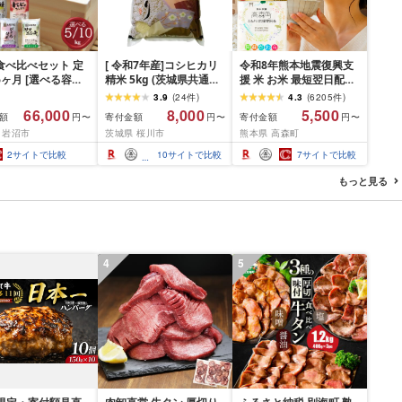
食べ比べセット 定
[ 令和7年産]コシヒカリ
令和8年熊本地震復興支
6ヶ月 [選べる容量]
精米 5kg (茨城県共通返
援 米 お米 最短翌日配送
 精米 ライス ごは
礼品 かすみがうら市) 米
高評価★4.33 令和7年産
3.9
(
24
件
)
4.3
(
6205
件
)
きあかり つや姫 に
ごはん もっちり 甘い コ
阿蘇だわら 選べる 容量
66,000
8,000
5,500
額
寄付金額
寄付金額
円〜
円〜
円〜
きらめき だて正夢
メ お米 白米
回数 ( 2kg〜20kg / 無洗
 岩沼市
茨城県 桜川市
熊本県 高森町
めぼれ ササニシキ
米・精米・玄米・プレミ
 銘柄米 味比べ バ
アム / 1〜12回 ) TVで紹
2
サイトで比較
10
サイトで比較
7
サイトで比較
ーション お楽しみ
介 話題 最強配送 R7 熊
毎日の食卓 毎月変
本県 高森町 白米 ブレン
もっと見る
色々試せる 志賀沢
ド米 2kg 5kg 10kg
沼産米
15kg 20kg
4
5