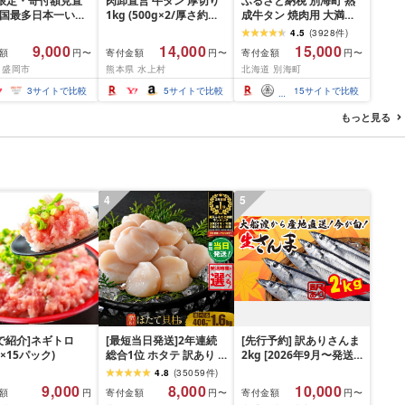
間限定・寄付額見直
肉卸直営 牛タン 厚切り
ふるさと納税 別海町 熟
全国最多日本一いわ
1kg (500g×2/厚さ約
成牛タン 焼肉用 大満足
入り]ハンバーグ
10mm) 訳あり 訳有り肉
1.2kg3種 牛タン厚切り
4.5
(
3928
件
)
g(150g×10個) いわ
牛肉 焼肉 冷凍 スライス
スライス ステーキ 別海
9,000
14,000
15,000
額
寄付金額
寄付金額
円〜
円〜
円〜
× 岩中豚 ハンバー
業務用 バーベキュー
町ふるさと納税
 盛岡市
熊本県 水上村
北海道 別海町
挽き 合い挽き 黒毛
BBQ おつまみ ギフト お
人気 冷凍 個包装 小
祝い お中元 夏ギフト
3
サイトで比較
5
サイトで比較
15
サイトで比較
冷凍 牛肉 豚肉 和牛
 ポーク はんばー
もっと見る
肉 お肉 ミンチ 肉
hannba-gu ラン
 1位 1万円以下 岩
盛岡市 東北 岩手 盛
ikoku001k
4
5
P!で紹介]ネギトロ
[最短当日発送]2年連続
[先行予約] 訳ありさんま
g×15パック)
総合1位 ホタテ 訳あり (
2kg [2026年9月〜発送
ふるさと納税 ほたて ふ
予定] 秋刀魚 さんま サン
4.8
(
35059
件
)
るさと納税 訳あり 帆立
マ Sashimi FISH 魚 新
9,000
8,000
10,000
額
寄付金額
寄付金額
円
円〜
円〜
ふるさと わけあり ホタ
鮮 ごはん 夕飯 おかず お