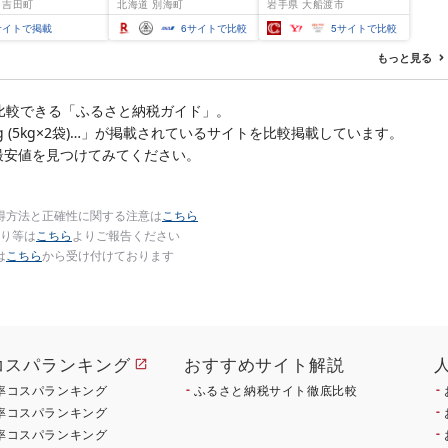
 吉田町
北海道 別海町
岩手県 大船渡市
テ貝柱 貝 人気 不揃い 刺
つまみ 晩酌 米 丼 海産物
身 規格外 魚介 ランキン
海鮮 魚介 魚介類 テレビ
サイトで掲載
6
サイトで比較
5
サイトで比較
グ 海鮮 冷凍 発送時期が
TV 放送 ニュース 番組
選べる 北海道 別海町 )
大船渡 大船渡市 三陸 被
もっと見る
(クラウドファンディン
災 震災 火災 支援 応援
グ対象)
岩手県 国産 大船渡応援
[東北超歌手]
比較できる「ふるさと納税ガイド」。
kg (5kg×2袋)…」が掲載されているサイトを比較掲載しています。
最安値を見つけてみてください。
得方法と正確性に関する注意は
こちら
り等は
こちら
よりご報告ください
は
こちら
から受け付けております
コスパランキング
おすすめサイト解説
率コスパランキング
ふるさと納税サイト徹底比較
率コスパランキング
率コスパランキング