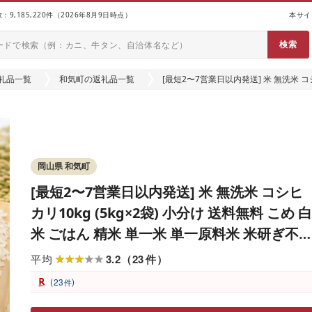
9,185,220件（2026年8月9日時点）
本サイ
礼品一覧
和気町の返礼品一覧
[最短2〜7営業日以内発送] 米 無洗米 コシ
ごはん 精米 単一米 単一原料米 米研ぎ不
上-11
岡山県 和気町
[最短2〜7営業日以内発送] 米 無洗米 コシヒ
カリ10kg (5kg×2袋) 小分け 送料無料 こめ 白
米 ごはん 精米 単一米 単一原料米 米研ぎ不
岡山県 和気町 おすすめ こしひかり 令和7年
3.2
23
平均
（
件
）
産 上-11
(
)
23
件