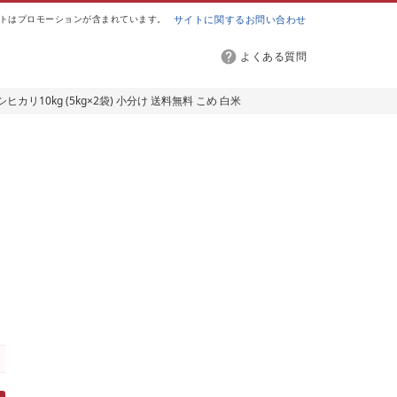
トはプロモーションが含まれています。
サイトに関するお問い合わせ
よくある質問
ヒカリ10kg (5kg×2袋) 小分け 送料無料 こめ 白米
要 岡山県 和気町 おすすめ こしひかり 令和7年産
要