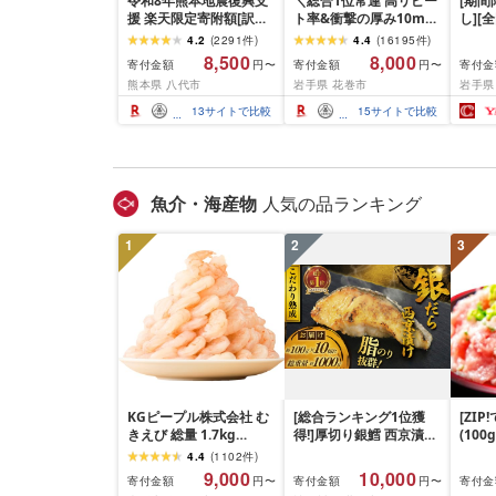
令和8年熊本地震復興支
＼総合1位常連 高リピー
[期
援 楽天限定寄附額[訳あ
ト率&衝撃の厚み10mm
し][
り]牛タン 500g〜2kg 肉
厚切り牛タン 塩味/ ≪ス
て牛
4.2
(
2291
件
)
4.4
(
16195
件
)
牛肉 訳あり 牛タン 冷凍
ピード発送!!10営業日以
1.5k
8,500
8,000
寄付金額
寄付金額
寄付金
円〜
円〜
小分け 厚切り 薄切り 食
内発送≫ 選べる内容量
て牛 
熊本県 八代市
岩手県 花巻市
岩手県
べ比べ 500g 1kg 1.5kg
500g / 1kg 定期便 毎月
グ 合
2kg 牛 人気 ビーフ 牛た
届く 牛肉 肉 BBQ ふるさ
和牛 
13
サイトで比較
15
サイトで比較
ん ふるさと納税 ランキ
と 人気 ランキング 岩手
分け 
ング スピード発送 送料
県 花巻市
ビーフ
無料
ぐ 挽
お弁当 
キング
魚介・海産物
人気の品ランキング
手県 
岡 sh
1
2
3
KGピープル株式会社 む
[総合ランキング1位獲
[ZI
きえび 総量 1.7kg
得!]厚切り銀鱈 西京漬け
(100
(850g×2P) 特大 5Lサイ
訳あり 銀鱈 西京漬け 計
4.4
(
1102
件
)
ズ バナメイエビ バラ凍
約 1,000g (約 100g × 10
9,000
10,000
寄付金額
寄付金額
寄付金
円〜
円〜
結 下処理不要 サイズ不
切) 西京味噌 西京みそ 味