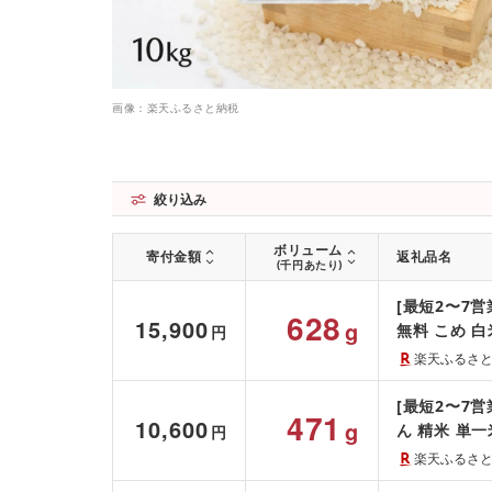
画像：楽天ふるさと納税
絞り込み
ボリューム
寄付金額
返礼品名
(千円あたり)
[最短2〜7営
628
15,900
g
無料 こめ 白
円
すめ こしひか
楽天ふるさ
[最短2〜7営
471
10,600
g
ん 精米 単
円
和7年産 上-1
楽天ふるさ