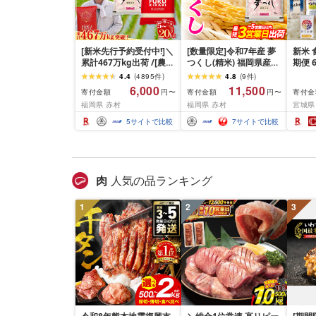
[新米先行予約受付中!]＼
[数量限定]令和7年産 夢
新米 
累計467万kg出荷 /[農家
つくし(精米) 福岡県産ブ
期便 
応援米]訳あり 令和7年産
ランド米 10kg (品
おこめ
4.4
(
4895
件
)
4.8
(
9
件
)
令和8年産ふくきらり 夢
番:3X11R7)
ん つ
6,000
11,500
寄付金額
寄付金額
寄付金
円〜
円〜
つくし 5kg 10kg 15kg
じの
福岡県 赤村
福岡県 赤村
宮城県
20kg [選べる品種・内容
ひと
量・出荷時期]複数原料
セット
5
サイトで比較
7
サイトで比較
米 白米 精米 国産 限定
リエ
ごはん ご飯 白飯 米 お米
食味 
ふるさと 人気 ランキン
わる 
グ
米 岩
肉
人気の品ランキング
1
2
3