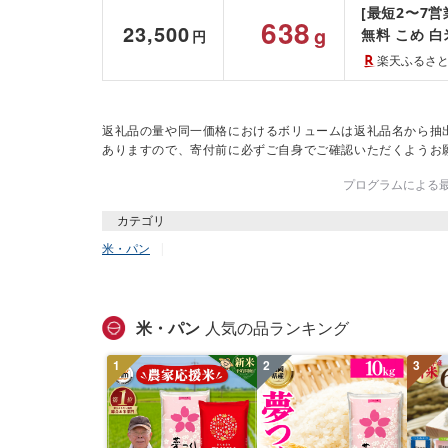
[最短2〜7営
638
23,500
g
無料 こめ 白
円
すめ こしひか
楽天ふるさ
返礼品の量や同一価格におけるボリュームは返礼品名から抽
ありますので、寄付前に必ずご自身でご確認いただくようお
プログラムによる最終
カテゴリ
米・パン
米・パン
人気の品ランキング
1
2
3